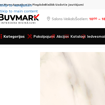
ar Mums
Apmaksa Un Piegāde
Biežāk Uzdotie Jautājumi
Skip to navigation
Skip to main content
Salons-Veikals
Šodien:
10
– 1
00
Kategorijas
Pakalpojumi
Akcijas
Katalogi
Iedvesmai
Sākums
Visas preces
Apdares materiāli
Flīzes
Grīdām u