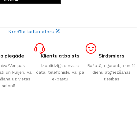
Kredīta kalkulators
ta piegāde
Klientu atbalsts
Sirdsmiers
iva/Venipak
Izpalīdzīgs serviss:
Ražotāja garantija un 14
i un kurjeri, vai
čatā, telefoniski, vai pa
dienu atgriezšanas
šana uz vietas
e-pastu
tiesības
salonā