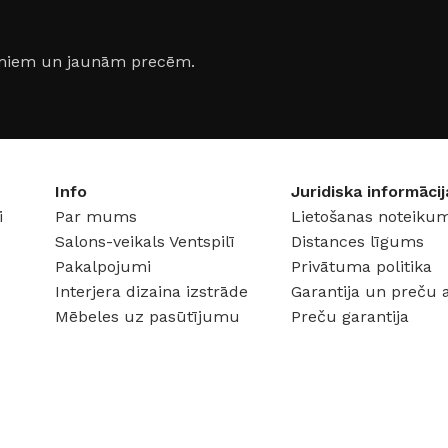
IZMĒRS
60×60cm
IZMĒRS
jumiem un jaunām precēm.
m
KOLEKCIJA
KOLEKC
Elegant Surface
Urban C
Info
Juridiska informācij
i
Par mums
Lietošanas noteikum
Salons-veikals Ventspilī
Distances līgums
Pakalpojumi
Privātuma politika
Interjera dizaina izstrāde
Garantija un preču 
Mēbeles uz pasūtījumu
Preču garantija