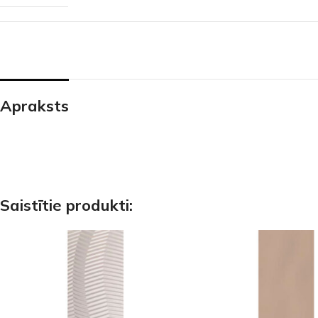
PALĪGINSTRUMENTI
Gumijas krāsa
Sīkāk
Sīkāk
Lāpstiņas
Mikrocements
J
Otas
SPC Sienas pane
Rullīši
Apraksts
Saistītie produkti: