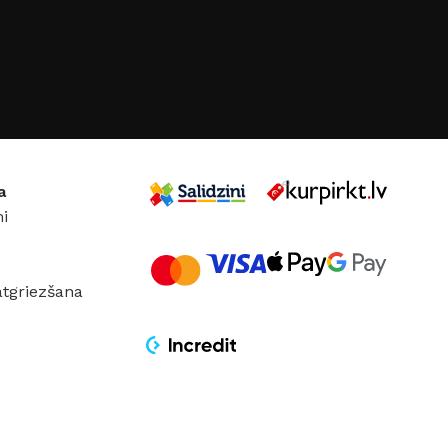
KOLEKCIJA
Amelia
30×90cm
IJA
olours
a
i
atgriezšana