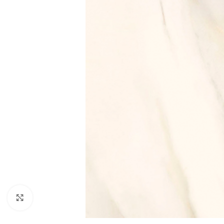
Noklikšķiniet, lai palielinātu