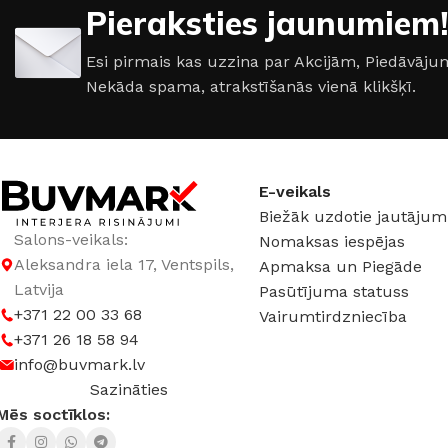
Pieraksties jaunumiem!
IZMĒRS
30×90cm
IZMĒRS
28×85cm
Esi pirmais kas uzzina par Akcijām, Piedāvā
Nekāda spama, atrakstīšanās vienā klikšķī.
KOLEKCIJA
KOLEKCIJA
Bloo
Elegant Surface
E-veikals
Biežāk uzdotie jautājum
Salons-veikals:
Nomaksas iespējas
Aleksandra iela 17, Ventspils,
Apmaksa un Piegāde
Latvija
Pasūtījuma statuss
+371 22 00 33 68
Vairumtirdzniecība
+371 26 18 58 94
info@buvmark.lv
Sazināties
Mēs soctīklos: