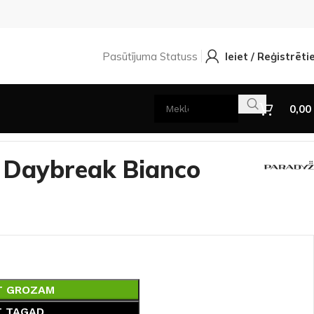
Pasūtījuma Statuss
Ieiet / Reģistrēti
0,00
9,8
m Daybreak Bianco
T GROZAM
T TAGAD