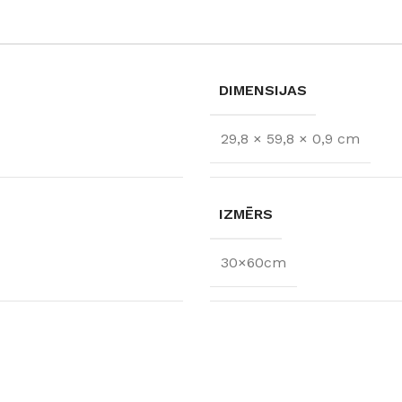
DIMENSIJAS
29,8 × 59,8 × 0,9 cm
IZMĒRS
30×60cm
FLĪZES
t
Flīzes
etumi
Dekoratīvās
 fasādem un mitrām
Fasādei
Skatīt
Grīdām un sienām