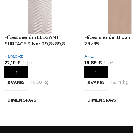
Flīzes sienām ELEGANT
Flīzes sienām Bloom
SURFACE Silver 29,8×89,8
28×85
Paradyz
APE
22,10
€
gab.
19,89
€
m²
PIEVIENOT GROZAM
PIEVIENOT GROZAM
SVARS
15,50 kg
SVARS
18,41 kg
DIMENSIJAS
DIMENSIJAS
29,80 × 89,80 × 0,9 cm
28 × 85 × 1,05 cm
RAŽOTĀJS
Paradyz
RAŽOTĀJS
APE