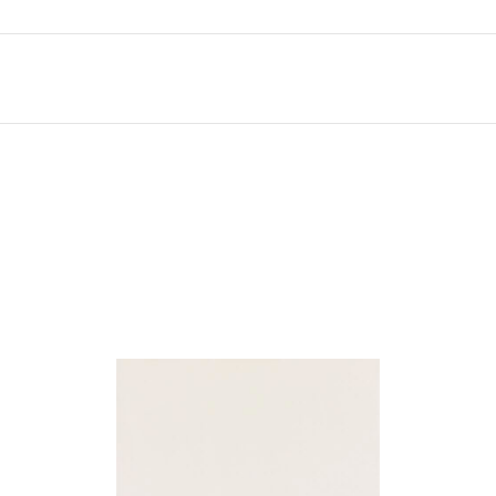
Klinkera
Mozaīkas
AUNUMS!
IESKATIES!
ļi
FLĪŽU KOLEKCIJAS
Aplūkojiet ražotāja kolekcijas, kuras 
profesionāli interjera dizaineri