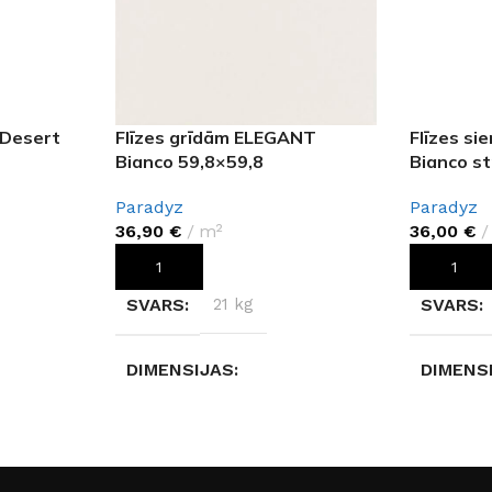
 Desert
Flīzes grīdām ELEGANT
Flīzes si
Bianco 59,8×59,8
Bianco st
Paradyz
Paradyz
36,90
€
m²
36,00
€
PIEVIENOT GROZAM
PIEVIEN
SVARS
21 kg
SVARS
DIMENSIJAS
DIMENS
59,80 × 59,80 × 0,9 cm
29,80 × 
RAŽOTĀJS
Paradyz
RAŽOTĀ