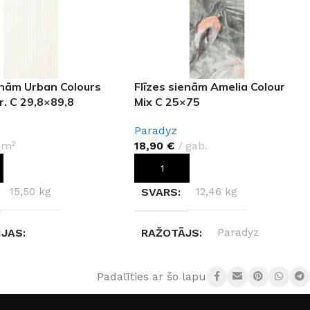
enām Urban Colours
Flīzes sienām Amelia Colour
r. C 29,8×89,8
Mix C 25×75
Paradyz
m²
18,90
€
gab.
OT GROZAM
PIEVIENOT GROZAM
15,50 kg
SVARS
12,46 kg
IJAS
RAŽOTĀJS
Paradyz
89,80 × 0,9 cm
IZMĒRS
25×75cm
Padalīties ar šo lapu:
JS
Paradyz