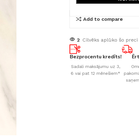
Add to compare
2
Cilvēks aplūko šo preci
Bezprocentu kredīts!
Ēr
Sadali maksājumu uz 3,
Omn
6 vai pat 12 mēnešiem*
pakomāt
saņem