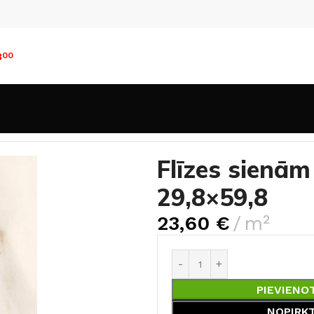
8
00
n sienām
30×60cm
Flīzes sienām Daybreak Bianco 29,8×5
Flīzes sienā
29,8×59,8
23,60
€
m²
PIEVIENO
NOPIRK