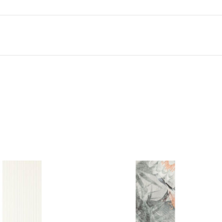
GRĪDĀM
Apakšklāji
Grīdlīstes un aksesuāri
sastādījuši