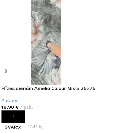
Flīzes sienām Amelia Colour Mix B 25×75
Paradyz
18,90
€
gab.
PIEVIENOT GROZAM
SVARS
12,46 kg