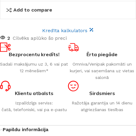
Add to compare
Kredīta kalkulators
2
Cilvēks aplūko šo preci
Bezprocentu kredīts!
Ērta piegāde
Sadali maksājumu uz 3, 6 vai pat
Omniva/Venipak pakomāti un
12 mēnešiem*
kurjeri, vai saņemšana uz vietas
salonā
Klientu atbalsts
Sirdsmiers
Izpalīdzīgs serviss:
Ražotāja garantija un 14 dienu
čatā, telefoniski, vai pa e-pastu
atgriezšanas tiesības
Papildu informācija