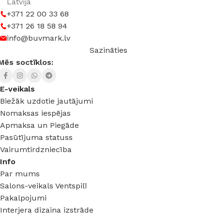
Latvija
+371 22 00 33 68
+371 26 18 58 94
info@buvmark.lv
Sazināties
Mēs soctīklos:
E-veikals
Biežāk uzdotie jautājumi
Nomaksas iespējas
Apmaksa un Piegāde
Pasūtījuma statuss
Vairumtirdzniecība
Info
Par mums
Salons-veikals Ventspilī
Pakalpojumi
Interjera dizaina izstrāde