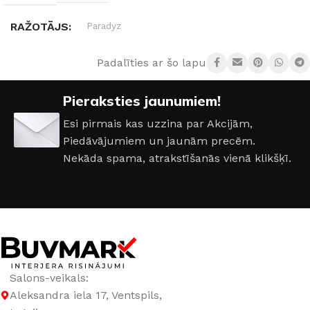
RAŽOTĀJS
Paradyz
Padalīties ar šo lapu:
IZMĒRS
25×75cm
Pieraksties jaunumiem!
KOLEKCIJA
Amelia
Esi pirmais kas uzzina par Akcijām,
Piedāvājumiem un jaunām precēm.
Nekāda spama, atrakstīšanās vienā klikšķī.
Salons-veikals:
Aleksandra iela 17, Ventspils,