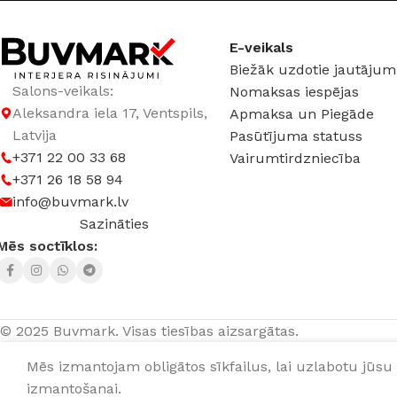
Elegant Surface
E-veikals
Biežāk uzdotie jautājum
Salons-veikals:
Nomaksas iespējas
Aleksandra iela 17, Ventspils,
Apmaksa un Piegāde
Latvija
Pasūtījuma statuss
+371 22 00 33 68
Vairumtirdzniecība
+371 26 18 58 94
info@buvmark.lv
Sazināties
Mēs soctīklos:
© 2025 Buvmark.
Visas tiesības aizsargātas.
Mēs izmantojam obligātos sīkfailus, lai uzlabotu jūsu 
izmantošanai.