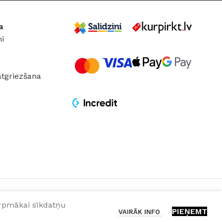
 Surface
a
i
atgriezšana
turpmākai sīkdatņu
PIEŅEMT
VAIRĀK INFO