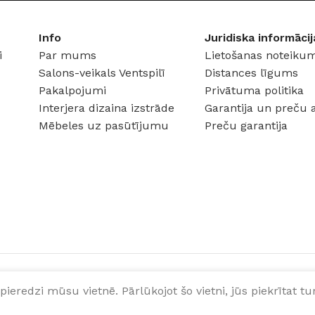
Urban Colours
Elegant
Info
Juridiska informācij
i
Par mums
Lietošanas noteikum
Salons-veikals Ventspilī
Distances līgums
Pakalpojumi
Privātuma politika
Interjera dizaina izstrāde
Garantija un preču 
Mēbeles uz pasūtījumu
Preču garantija
pieredzi mūsu vietnē. Pārlūkojot šo vietni, jūs piekrītat 