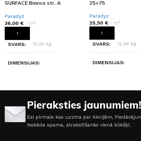
SURFACE Bianco str. A
25×75
29,8×89,8
Paradyz
Paradyz
25,50
€
m²
36,00
€
m²
PIEVIENOT GROZAM
PIEVIENOT GROZAM
SVARS
12,46 kg
SVARS
15,50 kg
DIMENSIJAS
DIMENSIJAS
25 × 75 × 0,9 cm
29,8 × 89,8 × 0,9 cm
RAŽOTĀJS
Parad
RAŽOTĀJS
Paradyz
Pieraksties jaunumiem!
IZMĒRS
25×75cm
IZMĒRS
30×90cm
Esi pirmais kas uzzina par Akcijām, Piedāvā
Nekāda spama, atrakstīšanās vienā klikšķī.
KOLEKCIJA
Ameli
KOLEKCIJA