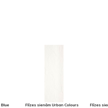
Klinkera
Mozaīkas
AUNUMS!
IESKATIES!
ļi
FLĪŽU KOLEKCIJAS
Aplūkojiet ražotāja kolekcijas, kuras 
profesionāli interjera dizaineri
 Blue
Flīzes sienām Urban Colours
Flīzes s