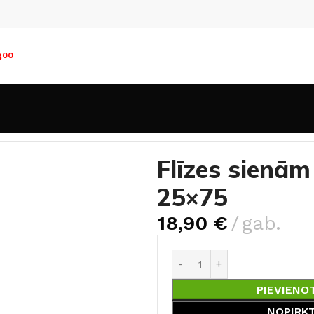
8
00
n sienām
25×75cm
Flīzes sienām Amelia Colour Mix B 2
Flīzes sienām
25×75
18,90
€
gab.
PIEVIENO
NOPIRK