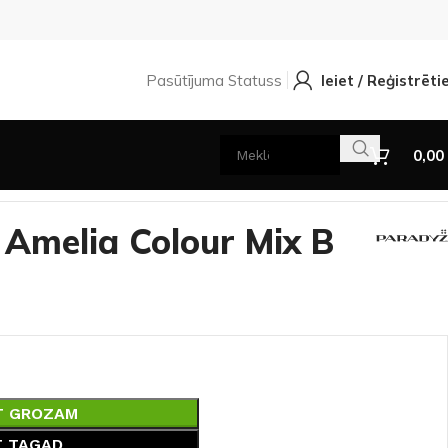
Pasūtījuma Statuss
Ieiet / Reģistrēti
0,00
5×75
 Amelia Colour Mix B
T GROZAM
T TAGAD