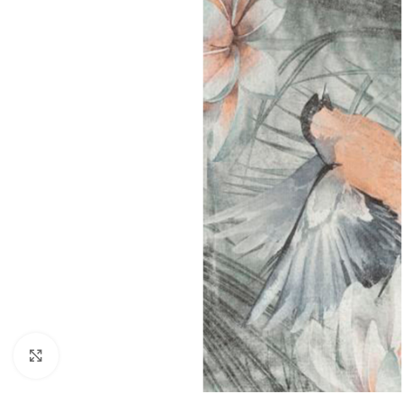
Noklikšķiniet, lai palielinātu