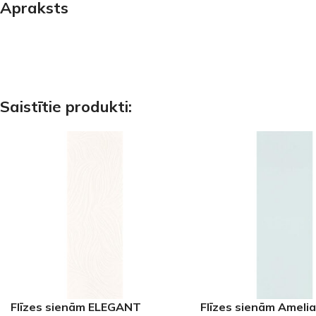
Apraksts
PALĪGINSTRUMENTI
Gumijas krāsa
Sīkāk
Sīkāk
Lāpstiņas
Mikrocements
J
Otas
SPC Sienas pane
Rullīši
Saistītie produkti:
Flīzes sienām ELEGANT
Flīzes sienām Amelia