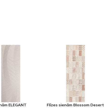
GRĪDĀM
Apakšklāji
Grīdlīstes un aksesuāri
sastādījuši
ienām ELEGANT
Flīzes sienām Blossom Desert