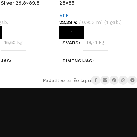
Silver 29,8×89,8
28×85
APE
gab.
22,39
€
0.952 m² (4 gab.)
OT GROZAM
PIEVIENOT GROZAM
15,50 kg
SVARS
18,41 kg
IJAS
DIMENSIJAS
89,80 × 0,9 cm
28 × 85 × 1,05 cm
Padalīties ar šo lapu:
JS
Paradyz
RAŽOTĀJS
APE
30×90cm
IZMĒRS
28×85cm
IJA
KOLEKCIJA
Blossom