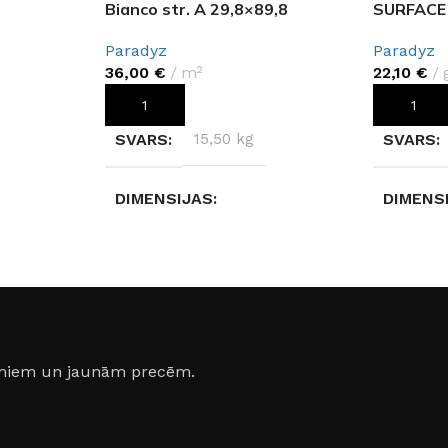
Bianco str. A 29,8×89,8
SURFACE 
Paradyz
Paradyz
36,00
€
m²
22,10
€
PIEVIENOT GROZAM
PIEVIEN
SVARS
15,50 kg
SVARS
DIMENSIJAS
DIMENS
29,80 × 89,80 × 0,9 cm
29,80 × 
yz
RAŽOTĀJS
Paradyz
RAŽOTĀ
IZMĒRS
30×90cm
IZMĒRS
jumiem un jaunām precēm.
a
KOLEKCIJA
KOLEKC