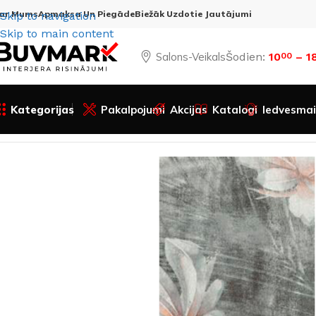
ar Mums
Apmaksa Un Piegāde
Biežāk Uzdotie Jautājumi
Skip to navigation
Skip to main content
Salons-Veikals
Šodien:
10
– 1
00
Kategorijas
Pakalpojumi
Akcijas
Katalogi
Iedvesmai
Sākums
Visas preces
Apdares materiāli
Flīzes
Grīdām u