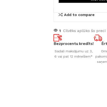
Add to compare
1
Cilvēks aplūko šo preci
Bezprocentu kredīts!
Ēr
Sadali maksājumu uz 3,
Omn
6 vai pat 12 mēnešiem*
pakomāt
saņem