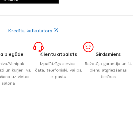
Kredīta kalkulators
ta piegāde
Klientu atbalsts
Sirdsmiers
iva/Venipak
Izpalīdzīgs serviss:
Ražotāja garantija un 14
i un kurjeri, vai
čatā, telefoniski, vai pa
dienu atgriezšanas
šana uz vietas
e-pastu
tiesības
salonā