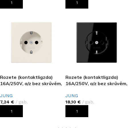
PIEVIENOT GROZAM
PIEVIENOT GROZAM
Rozete (kontaktligzda)
Rozete (kontaktligzda)
16A/250V, a/z bez skrūvēm,
16A/250V, a/z bez skrūvēm,
bēšs, LS 990
melns LS 990
JUNG
JUNG
7,24
€
gab.
18,10
€
gab.
PIEVIENOT GROZAM
PIEVIENOT GROZAM