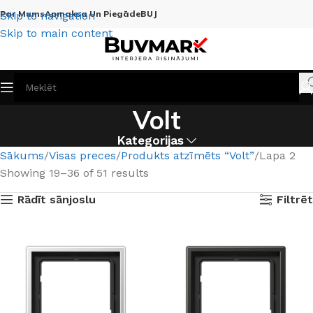
Par Mums
Apmaksa Un Piegāde
BUJ
Skip to navigation
Skip to main content
Volt
Kategorijas
Sākums
Visas preces
Produkts atzīmēts “Volt”
Lapa 2
Showing 19–36 of 51 results
Rādīt sānjoslu
Filtrēt