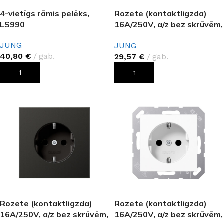
4-vietīgs rāmis pelēks,
Rozete (kontaktligzda)
LS990
16A/250V, a/z bez skrūvēm,
alumīnijs, LS
JUNG
JUNG
40,80
€
gab.
29,57
€
gab.
PIEVIENOT GROZAM
PIEVIENOT GROZAM
Rozete (kontaktligzda)
Rozete (kontaktligzda)
16A/250V, a/z bez skrūvēm,
16A/250V, a/z bez skrūvēm,