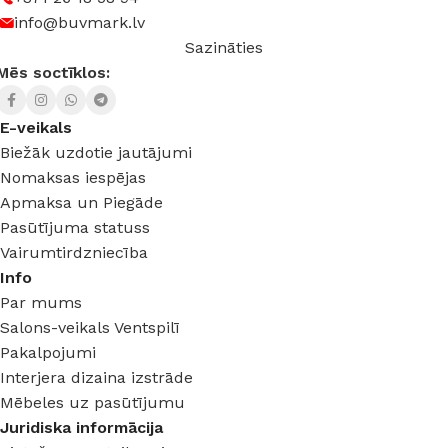
info@buvmark.lv
Sazināties
Mēs soctīklos:
E-veikals
Biežāk uzdotie jautājumi
Nomaksas iespējas
Apmaksa un Piegāde
Pasūtījuma statuss
Vairumtirdzniecība
Info
Par mums
Salons-veikals Ventspilī
Pakalpojumi
Interjera dizaina izstrāde
Mēbeles uz pasūtījumu
Juridiska informācija