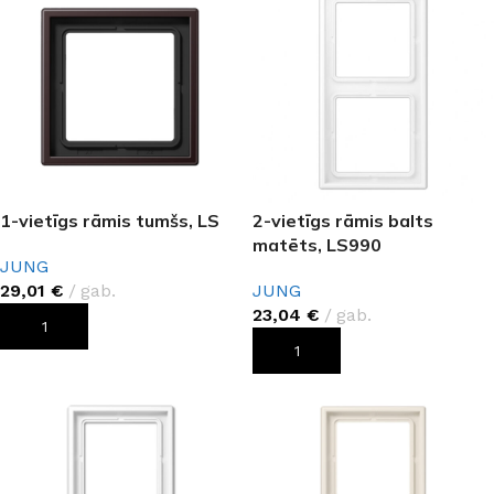
1-vietīgs rāmis tumšs, LS
2-vietīgs rāmis balts
matēts, LS990
JUNG
29,01
€
gab.
JUNG
23,04
€
gab.
PIEVIENOT GROZAM
PIEVIENOT GROZAM