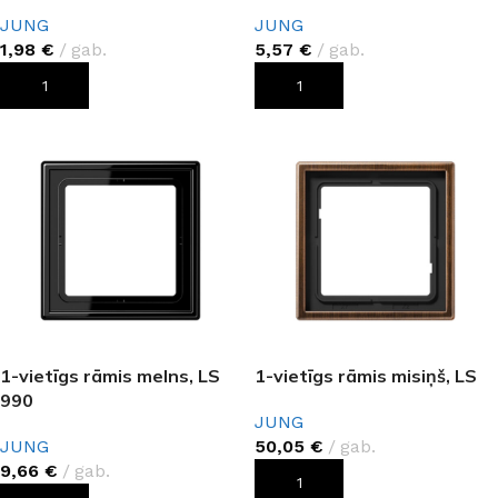
JUNG
JUNG
1,98
€
gab.
5,57
€
gab.
PIEVIENOT GROZAM
PIEVIENOT GROZAM
1-vietīgs rāmis melns, LS
1-vietīgs rāmis misiņš, LS
990
JUNG
JUNG
50,05
€
gab.
9,66
€
gab.
PIEVIENOT GROZAM