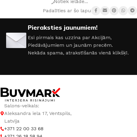
Notiek ielāde...
Padalīties ar šo lapu:
Pieraksties jaunumiem!
Esi pirmais kas uzzina par Akcijām,
Piedāvājumiem un jaunām precēm.
Nekāda spama, atrakstīšanās vienā klikšķī.
Salons-veikals:
Aleksandra iela 17, Ventspils,
Latvija
+371 22 00 33 68
+371 26 18 58 94