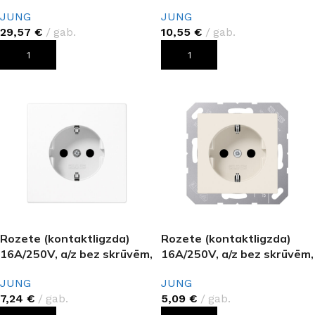
antracīts, LS
balts, AS 500
JUNG
JUNG
29,57
€
gab.
10,55
€
gab.
PIEVIENOT GROZAM
PIEVIENOT GROZAM
Rozete (kontaktligzda)
Rozete (kontaktligzda)
16A/250V, a/z bez skrūvēm,
16A/250V, a/z bez skrūvēm,
balts, LS 990
bēšs, AS 500
JUNG
JUNG
7,24
€
gab.
5,09
€
gab.