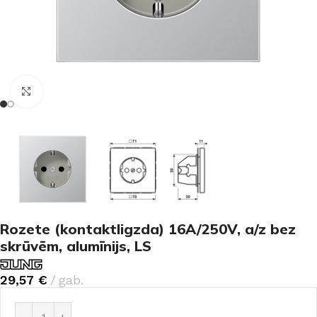
Noklikšķiniet, lai palielinātu
Rozete (kontaktligzda) 16A/250V, a/z bez
skrūvēm, alumīnijs, LS
29,57
€
gab.