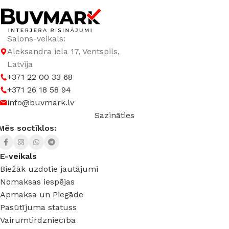
MATERIĀLS
Alumīnijs
Salons-veikals:
Aleksandra iela 17, Ventspils,
Latvija
+371 22 00 33 68
+371 26 18 58 94
info@buvmark.lv
Sazināties
Mēs soctīklos:
E-veikals
Biežāk uzdotie jautājumi
Nomaksas iespējas
Apmaksa un Piegāde
Pasūtījuma statuss
Vairumtirdzniecība