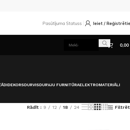
Pasūtījuma Statuss
Ieiet / Reģistrēti
0,00
ĀDI
DEKORS
DURVIS
DURVJU FURNITŪRA
ELEKTROMATERIĀLI
Filtrēt
Rādīt
9
12
18
24