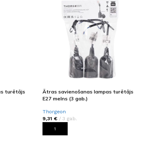
s turētājs
Ātras savienošanas lampas turētājs
E27 melns (3 gab.)
Thorgeon
9,31
€
3 gab.
PIEVIENOT GROZAM