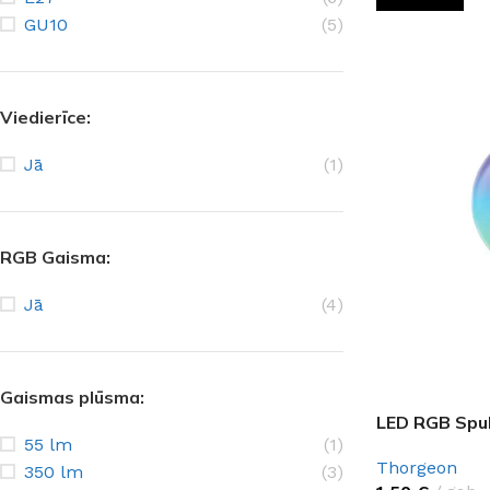
GU10
(5)
Viedierīce:
Jā
(1)
RGB Gaisma:
Jā
(4)
Gaismas plūsma:
LED RGB Spu
55 lm
(1)
Thorgeon
350 lm
(3)