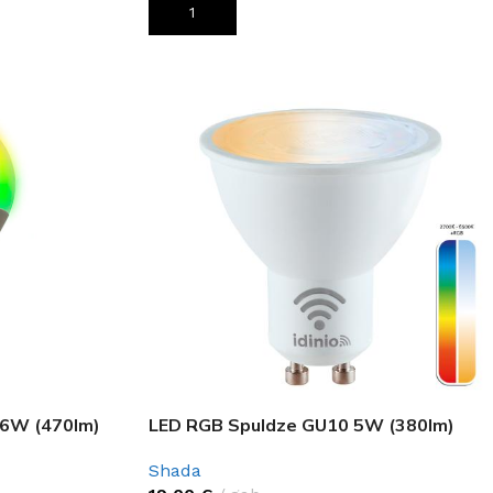
PIEVIENOT GROZAM
 6W (470lm)
LED RGB Spuldze GU10 5W (380lm)
Shada