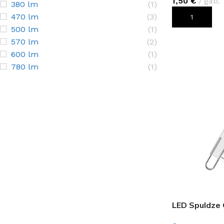
1,50
€
gab.
380 lm
(1)
470 lm
(3)
PIEVIENOT G
500 lm
(1)
570 lm
(2)
600 lm
(1)
780 lm
(1)
LED Spuldze 