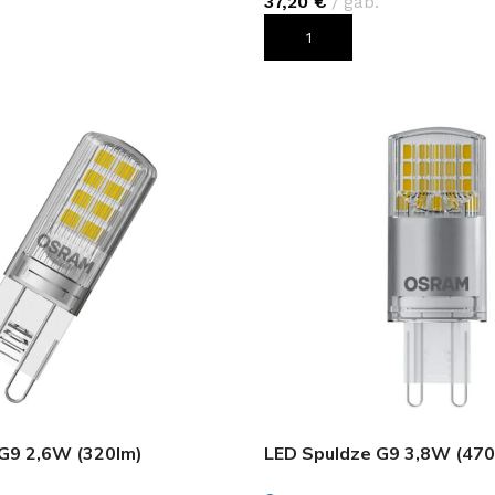
37,20
€
gab.
ROZAM
PIEVIENOT GROZAM
G9 2,6W (320lm)
LED Spuldze G9 3,8W (470