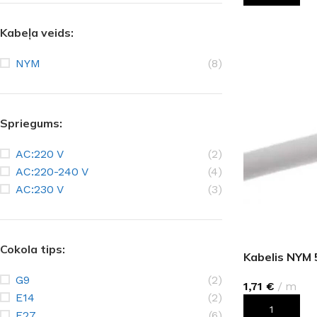
Kabeļa veids:
NYM
(8)
Spriegums:
AC:220 V
(2)
AC:220-240 V
(4)
AC:230 V
(3)
Cokola tips:
Kabelis NYM
G9
(2)
1,71
€
m
E14
(2)
PIEVIENOT G
E27
(6)