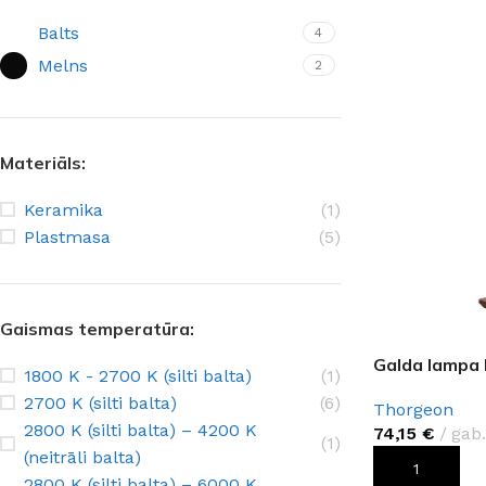
Balts
4
Melns
2
Materiāls:
Keramika
(1)
Plastmasa
(5)
Gaismas temperatūra:
ŠĶIDRĀS TAPETES
APDAREI
Galda lampa 
1800 K - 2700 K (silti balta)
(1)
Šķidrās tapetes
MixAr
Silk Plaster kolekcijas
Dekoratīvie apm
2700 K (silti balta)
(6)
PREMIUM
Thorgeon
Ekoloģisks un videi draudzīgs
Apmetums
Victoria du Monde kolekcijas
Gruntis un Lakas
2800 K (silti balta) – 4200 K
74,15
€
gab.
(1)
risinājums
telpām
(neitrāli balta)
Piedevas (lakas, spīdumi un tml.)
Krāsas
PIEVIENOT G
2800 K (silti balta) – 6000 K