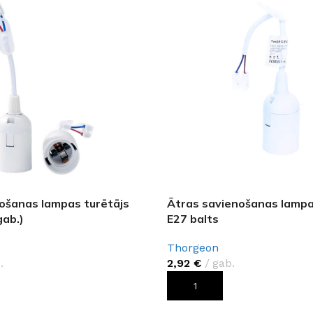
ošanas lampas turētājs
Ātras savienošanas lampa
gab.)
E27 balts
Thorgeon
.
2,92
€
gab.
ROZAM
PIEVIENOT GROZAM