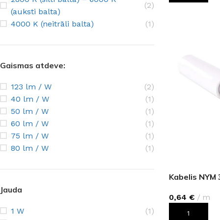
(2)
PALĪGINSTRUMENTI
Gumijas krāsa
Sīkāk
Sīkāk
(auksti balta)
4000 K (neitrāli balta)
(1)
Lāpstiņas
Mikrocements
J
Otas
SPC Sienas pane
Rullīši
Gaismas atdeve:
123 lm / W
(2)
40 lm / W
(1)
50 lm / W
(1)
60 lm / W
(1)
75 lm / W
(1)
80 lm / W
(1)
Kabelis NYM
Jauda
0,64
€
m
1 W
(1)
PIEVIENOT G