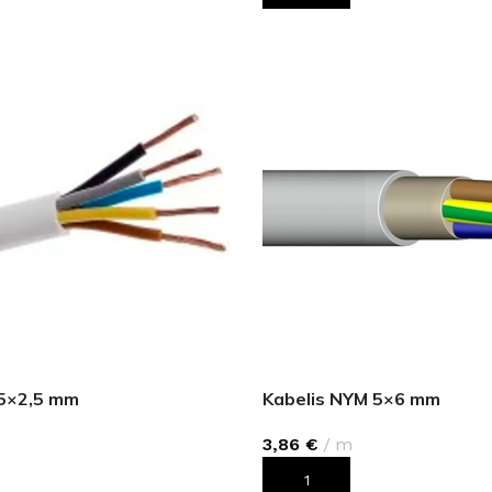
 5×2,5 mm
Kabelis NYM 5×6 mm
3,86
€
m
ROZAM
PIEVIENOT GROZAM