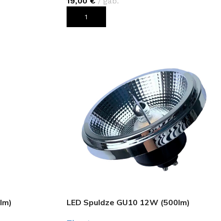
19,00
€
gab.
PIEVIENOT GROZAM
lm)
LED Spuldze GU10 12W (500lm)