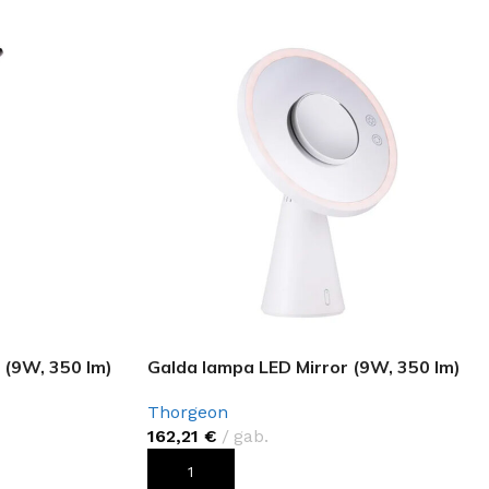
GRĪDAS SEGUMI
(9W, 350 lm)
Galda lampa LED Mirror (9W, 350 lm)
JAUNUMS!
Grīdas segumi
Naturālas grīdas no masīvkoka
Thorgeon
Parketa grīdas
162,21
€
gab.
Skatīt
Vinila grīdas
PIEVIENOT GROZAM