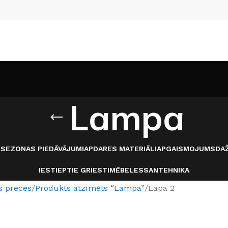
Lampa
I
SEZONAS PIEDĀVĀJUMI
APDARES MATERIĀLI
APGAISMOJUMS
DAŽ
IESTIEPTIE GRIESTI
MĒBELES
SANTEHNIKA
s preces
Produkts atzīmēts “Lampa”
Lapa 2