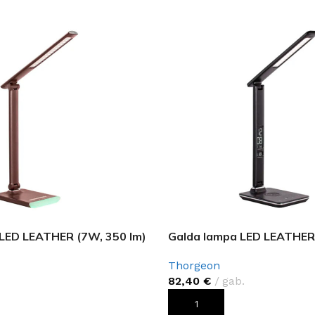
FLĪZES
LED LEATHER (7W, 350 lm)
Galda lampa LED LEATHER 
t
Flīzes
etumi
Dekoratīvās
Thorgeon
 fasādem un mitrām
Fasādei
82,40
€
gab.
Skatīt
Grīdām un sienām
ROZAM
PIEVIENOT GROZAM