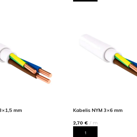
Klinkera
Mozaīkas
AUNUMS!
IESKATIES!
ļi
FLĪŽU KOLEKCIJAS
Aplūkojiet ražotāja kolekcijas, kuras 
profesionāli interjera dizaineri
 3×1,5 mm
Kabelis NYM 3×6 mm
2,70
€
m
ROZAM
PIEVIENOT GROZAM