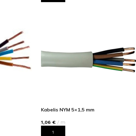
Kabelis NYM 5×1,5 mm
1,06
€
m
PIEVIENOT GROZAM