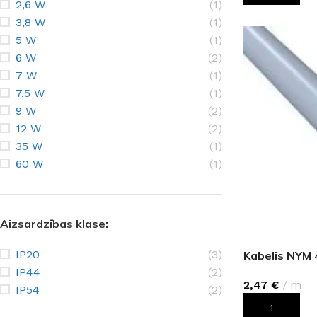
2,6 W
(1)
3,8 W
(1)
5 W
(1)
6 W
(2)
7 W
(1)
7,5 W
(1)
9 W
(2)
12 W
(2)
35 W
(1)
60 W
(1)
Aizsardzības klase:
IP20
(3)
Kabelis NYM
IP44
(2)
2,47
€
m
IP54
(2)
PIEVIENOT G