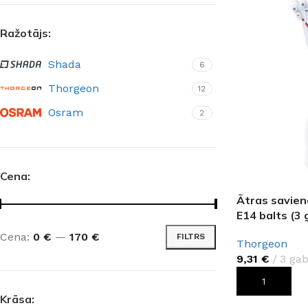
Ražotājs:
Shada
6
Thorgeon
12
Osram
2
Cena:
Ātras savien
E14 balts (3 
Cena:
0 €
—
170 €
FILTRS
Thorgeon
9,31
€
3 gab
PIEVIENOT G
Krāsa: