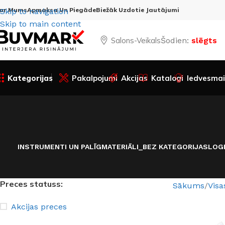
ar Mums
Apmaksa Un Piegāde
Biežāk Uzdotie Jautājumi
Skip to navigation
Skip to main content
Salons-Veikals
Šodien:
slēgts
Kategorijas
Pakalpojumi
Akcijas
Katalogi
Iedvesmai
INSTRUMENTI UN PALĪGMATERIĀLI
_BEZ KATEGORIJAS
LOG
Preces statuss:
Sākums
Visa
Akcijas preces