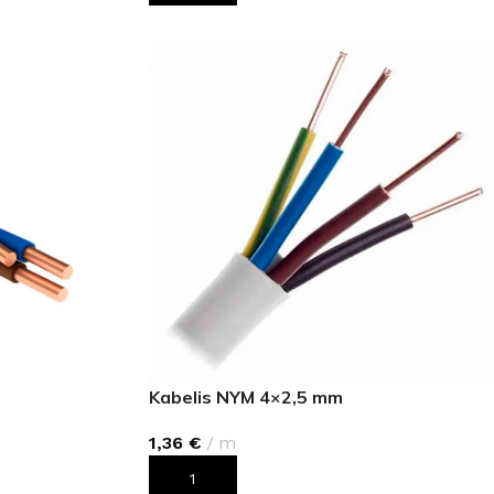
GRĪDĀM
Apakšklāji
Grīdlīstes un aksesuāri
sastādījuši
Kabelis NYM 4×2,5 mm
1,36
€
m
PIEVIENOT GROZAM