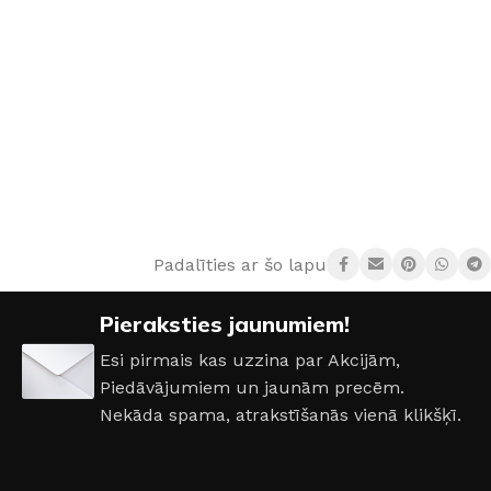
Padalīties ar šo lapu:
Pieraksties jaunumiem!
Esi pirmais kas uzzina par Akcijām,
Piedāvājumiem un jaunām precēm.
Nekāda spama, atrakstīšanās vienā klikšķī.