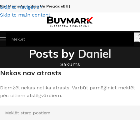
Par Mums
Apmaksa Un Piegāde
BUJ
Skip to navigation
Skip to main content
Posts by
Daniel
Sākums
Nekas nav atrasts
Diemžēl nekas netika atrasts. Varbūt pamēģiniet meklēt
pēc citiem atslēgvārdiem.