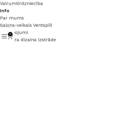
Vairumtirdzniecība
Info
Par mums
Salons-veikals Ventspilī
Pakalpojumi
0
Interjera dizaina izstrāde
Mēbeles uz pasūtījumu
Juridiska informācija
Lietošanas noteikumi
Distances līgums
Privātuma politika
Garantija un preču atgriezšana
Preču garantija