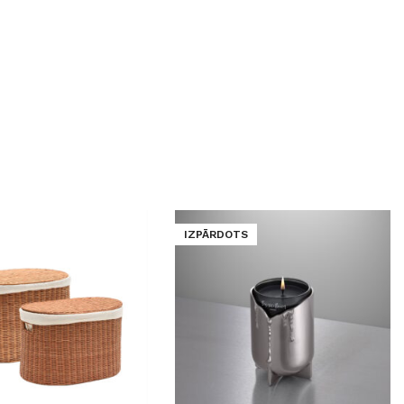
GRĪDĀM
Apakšklāji
Grīdlīstes un aksesuāri
sastādījuši
IZPĀRDOTS