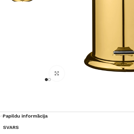
Noklikšķiniet, lai palielinātu
Papildu informācija
SVARS