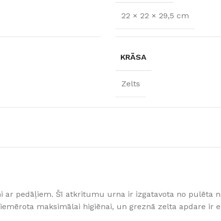
22 × 22 × 29,5 cm
KRĀSA
Zelts
FLĪZES
t
Flīzes
etumi
Dekoratīvās
 fasādem un mitrām
ni ar pedāļiem. Šī atkritumu urna ir izgatavota no pulēta 
Fasādei
Skatīt
 piemērota maksimālai higiēnai, un greznā zelta apdare ir 
Grīdām un sienām