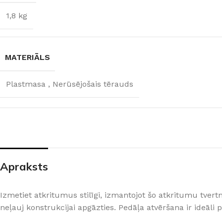
1,8 kg
MATERIĀLS
Plastmasa
,
Nerūsējošais tērauds
ŠĶIDRĀS TAPETES
APDAREI
Apraksts
Šķidrās tapetes
MixAr
Silk Plaster kolekcijas
Dekoratīvie apm
PREMIUM
Ekoloģisks un videi draudzīgs
Apmetums
Izmetiet atkritumus stilīgi, izmantojot šo atkritumu tvert
Victoria du Monde kolekcijas
Gruntis un Lakas
risinājums
telpām
neļauj konstrukcijai apgāzties. Pedāļa atvēršana ir ideāli
Piedevas (lakas, spīdumi un tml.)
Krāsas