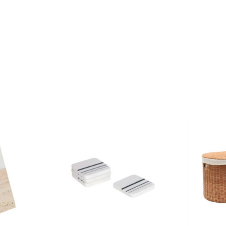
Klinkera
Mozaīkas
AUNUMS!
IESKATIES!
ļi
FLĪŽU KOLEKCIJAS
Aplūkojiet ražotāja kolekcijas, kuras 
profesionāli interjera dizaineri