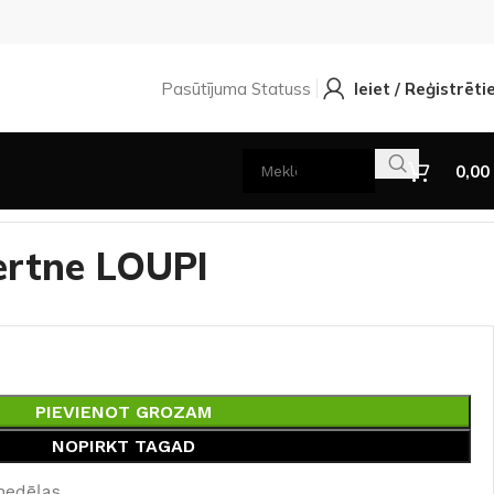
Pasūtījuma Statuss
Ieiet / Reģistrēti
0,00
ertne LOUPI
PIEVIENOT GROZAM
NOPIRKT TAGAD
nedēļas.