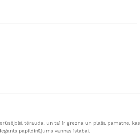
GRĪDAS SEGUMI
JAUNUMS!
Grīdas segumi
Naturālas grīdas no masīvkoka
nerūsējošā tērauda, un tai ir grezna un plaša pamatne, kas
Parketa grīdas
Skatīt
elegants papildinājums vannas istabai.
Vinila grīdas