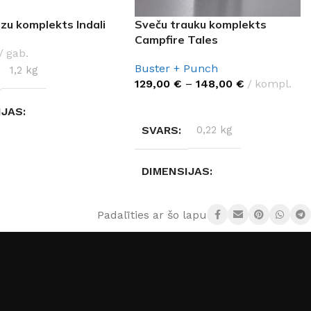
zu komplekts Indali
Sveču trauku komplekts
Campfire Tales
gab.
Buster + Punch
1,2 kg
129,00
€
–
148,00
€
kompl.
IZVĒLĒTIES OPCIJAS
IJAS
SVARS
0,22 kg
 × 32 cm
DIMENSIJAS
ĀLS
9 × 9 × 13 cm
Padalīties ar šo lapu:
palma
RAŽOTĀJS
IJA
Indali
Buster + Punch