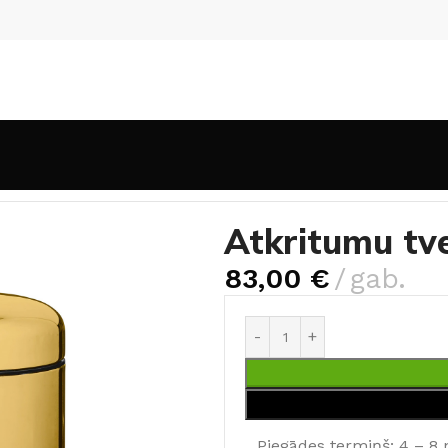
ertne LOUPI
Atkritumu tv
83,00
€
gab.
Piegādes termiņš: 4 – 8 