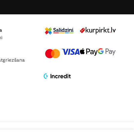
KRĀSA
Tērauds
,
Misiņš
MATERIĀLS
Metāls
a
i
atgriezšana