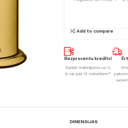
Add to compare
Bezprocentu kredīts!
Ēr
Sadali maksājumu uz 3,
Omn
6 vai pat 12 mēnešiem*
pakomāt
saņem
DIMENSIJAS