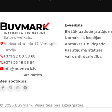
Marmors
,
Stikls
E-veikals
Biežāk uzdotie jautājum
Salons-veikals:
Nomaksas iespējas
Aleksandra iela 17, Ventspils,
Apmaksa un Piegāde
Latvija
Pasūtījuma statuss
+371 22 00 33 68
Vairumtirdzniecība
+371 26 18 58 94
info@buvmark.lv
Sazināties
Mēs soctīklos:
© 2025 Buvmark.
Visas tiesības aizsargātas.