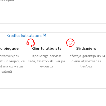
Kredīta kalkulators
ta piegāde
Klientu atbalsts
Sirdsmiers
iva/Venipak
Izpalīdzīgs serviss:
Ražotāja garantija un 14
i un kurjeri, vai
čatā, telefoniski, vai pa
dienu atgriezšanas
šana uz vietas
e-pastu
tiesības
salonā