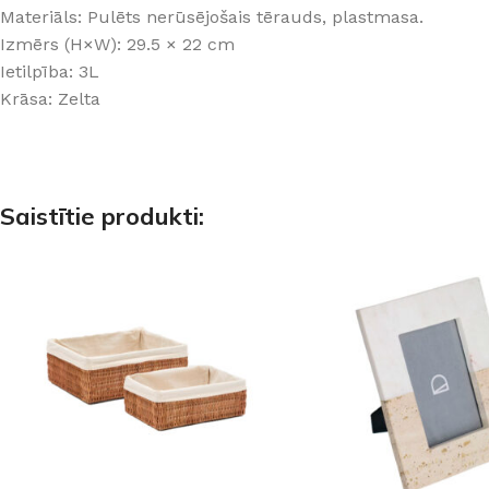
Materiāls: Pulēts nerūsējošais tērauds, plastmasa.
PALĪGINSTRUMENTI
Gumijas krāsa
Sīkāk
Sīkāk
Izmērs (H×W): 29.5 × 22 cm
Lāpstiņas
Mikrocements
Ietilpība: 3L
J
Otas
SPC Sienas pane
Krāsa: Zelta
Rullīši
Saistītie produkti: