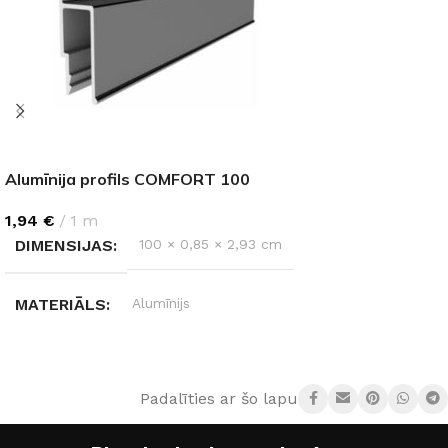
Alumīnija profils COMFORT 100
1,94
€
1 m
DIMENSIJAS
100 × 0,85 × 2,93 cm
MATERIĀLS
Alumīnijs
KRĀSA
Pelēks
Padalīties ar šo lapu: