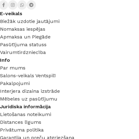
E-veikals
Biežāk uzdotie jautājumi
Nomaksas iespējas
Apmaksa un Piegāde
Pasūtījuma statuss
Vairumtirdzniecība
Info
Par mums
Salons-veikals Ventspilī
Pakalpojumi
Interjera dizaina izstrāde
Mēbeles uz pasūtījumu
Juridiska informācija
Lietošanas noteikumi
Distances līgums
Privātuma politika
Garantija un preču atgriezšana