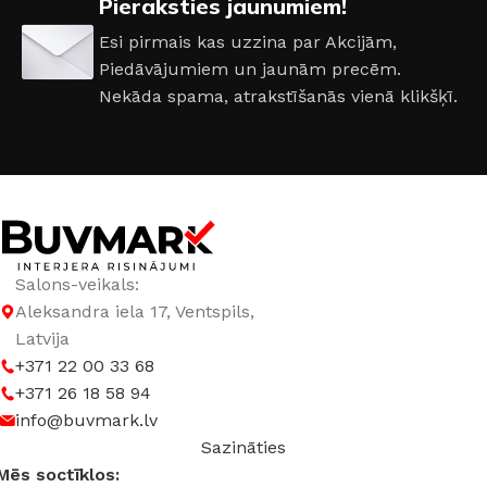
Pieraksties jaunumiem!
Esi pirmais kas uzzina par Akcijām,
Piedāvājumiem un jaunām precēm.
Nekāda spama, atrakstīšanās vienā klikšķī.
Salons-veikals:
Aleksandra iela 17, Ventspils,
Latvija
+371 22 00 33 68
+371 26 18 58 94
info@buvmark.lv
Sazināties
Mēs soctīklos: