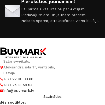
Pieraksties jaunumiem!
Esi pirmais kas uzzina par Akcijām,
Piedāvājumiem un jaunām precēm.
Nekāda spama, atrakstīšanās vienā klikšķī.
Salons-veikals:
Aleksandra iela 17, Ventspils,
Latvija
+371 22 00 33 68
+371 26 18 58 94
info@buvmark.lv
Sazināties
Mēs soctīklos: