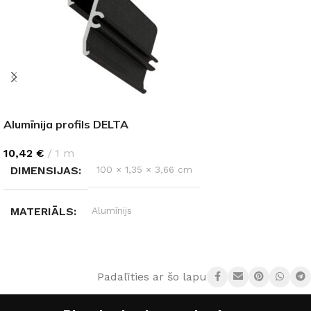
Alumīnija profils DELTA
10,42
€
1 m
DIMENSIJAS
100 × 1,35 × 3,66 cm
MATERIĀLS
Alumīnijs
KRĀSA
Pelēks
Padalīties ar šo lapu: