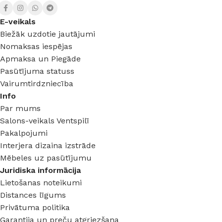
E-veikals
Biežāk uzdotie jautājumi
Nomaksas iespējas
Apmaksa un Piegāde
Pasūtījuma statuss
Vairumtirdzniecība
Info
Par mums
Salons-veikals Ventspilī
Pakalpojumi
Interjera dizaina izstrāde
Mēbeles uz pasūtījumu
Juridiska informācija
Lietošanas noteikumi
Distances līgums
Privātuma politika
Garantija un preču atgriezšana