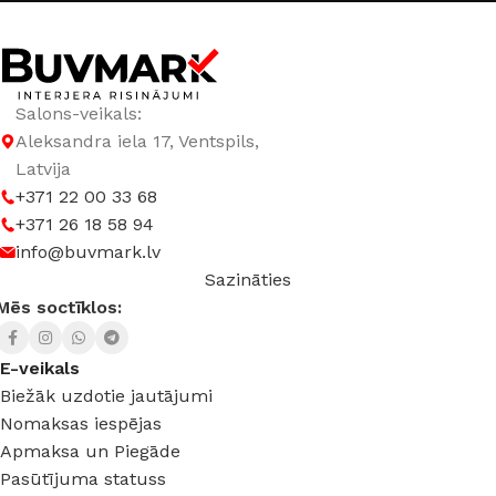
JAUDA
6 W
,
12 W
KRĀSA
Melns
Salons-veikals:
Aleksandra iela 17, Ventspils,
SPRIEGUMS
DC:48 V
Latvija
+371 22 00 33 68
+371 26 18 58 94
info@buvmark.lv
Sazināties
Mēs soctīklos:
E-veikals
Biežāk uzdotie jautājumi
Nomaksas iespējas
Apmaksa un Piegāde
Pasūtījuma statuss