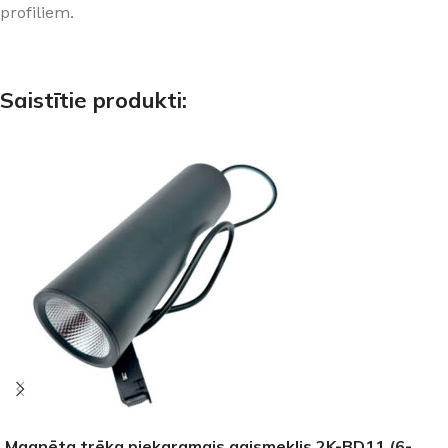
profiliem.
Saistītie produkti:
Magnēta trēka piekaramais gaismeklis 2K-BD11 (6-