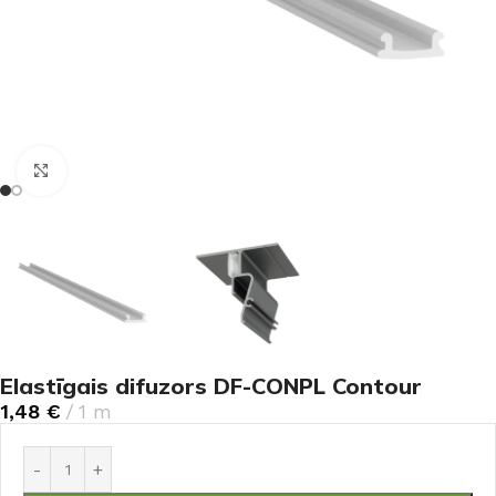
Noklikšķiniet, lai palielinātu
Elastīgais difuzors DF-CONPL Contour
1,48
€
1 m