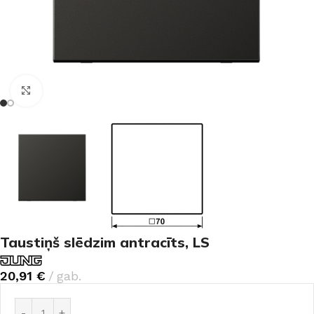
Noklikšķiniet, lai palielinātu
Taustiņš slēdzim antracīts, LS
20,91
€
gab.