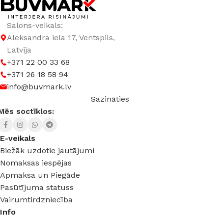
Salons-veikals:
Aleksandra iela 17, Ventspils,
Latvija
+371 22 00 33 68
+371 26 18 58 94
info@buvmark.lv
Sazināties
Mēs soctīklos:
E-veikals
Biežāk uzdotie jautājumi
Nomaksas iespējas
Apmaksa un Piegāde
Pasūtījuma statuss
Vairumtirdzniecība
Info