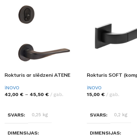
Rokturis ar slēdzeni ATENE
Rokturis SOFT (komp
iNOVO
iNOVO
42,00
€
–
45,50
€
gab.
15,00
€
gab.
IZVĒLĒTIES OPCIJAS
IZVĒLĒTIES OPCIJAS
SVARS
0,25 kg
SVARS
0,2 kg
DIMENSIJAS
DIMENSIJAS