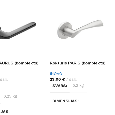
 AURUS (komplekts)
Rokturis PARIS (komplekts)
iNOVO
gab.
23,90
€
gab.
SVARS
0,2 kg
ES OPCIJAS
0,25 kg
DIMENSIJAS
IJAS
17 × 12 × 6 cm