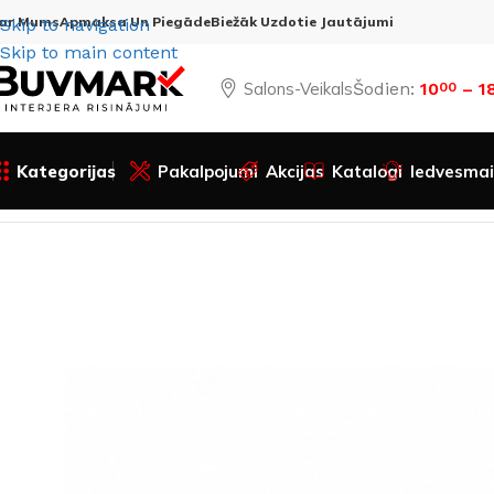
ar Mums
Apmaksa Un Piegāde
Biežāk Uzdotie Jautājumi
Skip to navigation
Skip to main content
Salons-Veikals
Šodien:
10
– 1
00
Kategorijas
Pakalpojumi
Akcijas
Katalogi
Iedvesmai
Sākums
Visas preces
Durvju furnitūra
Rokturi un uzlika