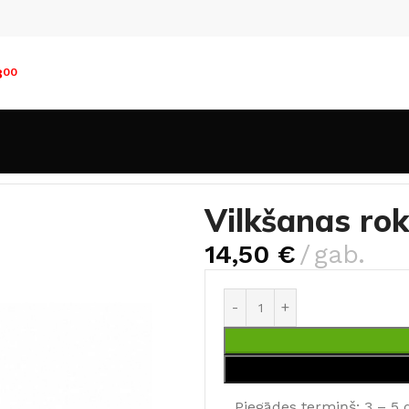
8
00
s
Vilkšanas rokturis
Vilkšanas rokturis TH 22-300 INOX
Vilkšanas ro
14,50
€
gab.
Piegādes termiņš: 3 – 5 