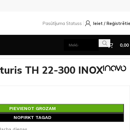
Pasūtījuma Statuss
Ieiet / Reģistrēti
0,00
kturis TH 22-300 INOX
PIEVIENOT GROZAM
NOPIRKT TAGAD
darba dienas.