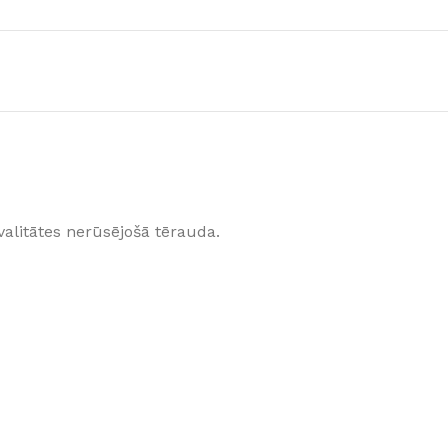
Klinkera
Mozaīkas
AUNUMS!
IESKATIES!
ļi
FLĪŽU KOLEKCIJAS
Aplūkojiet ražotāja kolekcijas, kuras 
profesionāli interjera dizaineri
valitātes nerūsējošā tērauda.