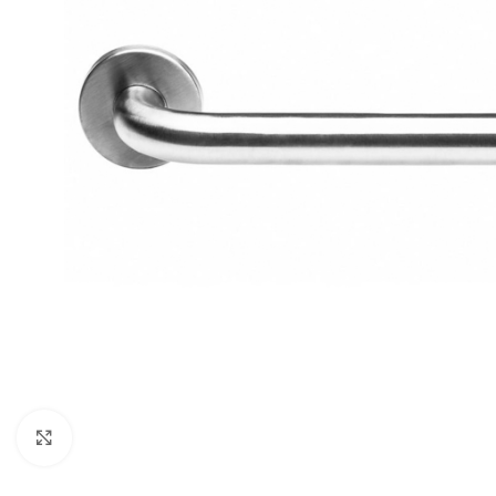
Noklikšķiniet, lai palielinātu