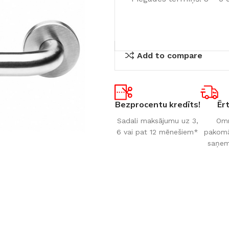
Add to compare
Bezprocentu kredīts!
Ēr
Sadali maksājumu uz 3,
Omn
6 vai pat 12 mēnešiem*
pakomāt
saņem