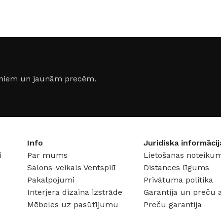
17 × 12 × 6 cm
17 × 12 
KRĀSA
KRĀSA
siņš (2)
Balts
,
Matēts hroms
,
Hroms
jumiem un jaunām precēm.
fits
,
Grafits
,
Melns
Grafits
MATERIĀLS
Cinks
MATERI
nijs
RAŽOTĀJS
iNOVO
RAŽOTĀ
Info
Juridiska informācij
O
i
Par mums
Lietošanas noteikum
Salons-veikals Ventspilī
Distances līgums
Pakalpojumi
Privātuma politika
Interjera dizaina izstrāde
Garantija un preču 
Mēbeles uz pasūtījumu
Preču garantija