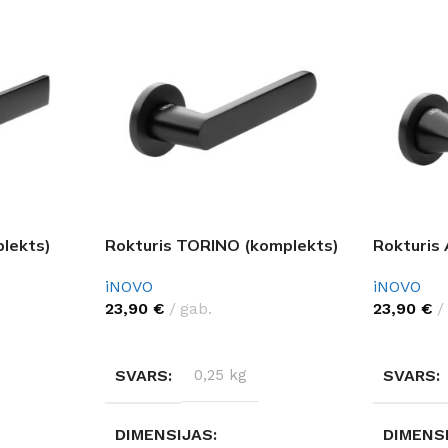
lekts)
Rokturis TORINO (komplekts)
Rokturis
iNOVO
iNOVO
23,90
€
gab.
23,90
€
IZVĒLĒTIES OPCIJAS
IZVĒLĒTI
SVARS
0,25 kg
SVARS
DIMENSIJAS
DIMENS