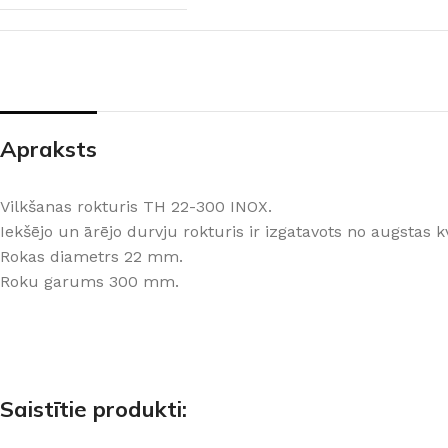
PALĪGINSTRUMENTI
Gumijas krāsa
Sīkāk
Sīkāk
Lāpstiņas
Mikrocements
J
Otas
SPC Sienas pane
Rullīši
Apraksts
Vilkšanas rokturis TH 22-300 INOX.
Iekšējo un ārējo durvju rokturis ir izgatavots no augstas k
Rokas diametrs 22 mm.
Roku garums 300 mm.
Saistītie produkti: