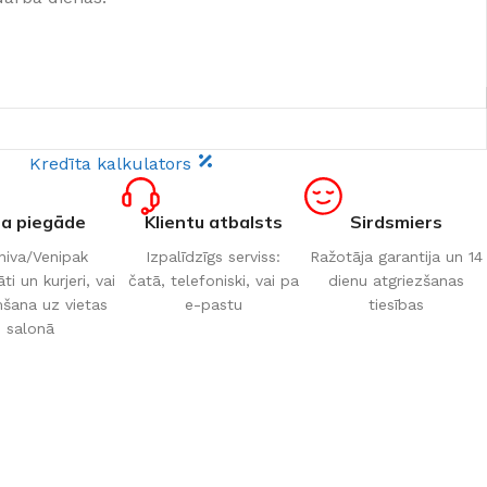
Kredīta kalkulators
ta piegāde
Klientu atbalsts
Sirdsmiers
iva/Venipak
Izpalīdzīgs serviss:
Ražotāja garantija un 14
i un kurjeri, vai
čatā, telefoniski, vai pa
dienu atgriezšanas
šana uz vietas
e-pastu
tiesības
salonā