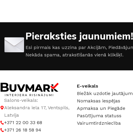
17 × 12 × 6 cm
17 × 12 × 6 cm
RAŽOTĀJS
iNOVO
KRĀSA
Pieraksties jaunumiem!
Vecs misiņš
,
Vecs mi
KRĀSA
Grafits
,
Melns
Esi pirmais kas uzzina par Akcijām, Piedāvā
,
Matēts hroms
,
Gra
Nekāda spama, atrakstīšanās vienā klikšķī.
Melns
MATERIĀLS
Cinks
MATERIĀLS
Alumī
SLĒDZENES VEIDS
E-veikals
RAŽOTĀJS
iNOV
Biežāk uzdotie jautājum
Cilindram
Salons-veikals:
Nomaksas iespējas
Aleksandra iela 17, Ventspils,
Apmaksa un Piegāde
Latvija
Pasūtījuma statuss
+371 22 00 33 68
Vairumtirdzniecība
+371 26 18 58 94