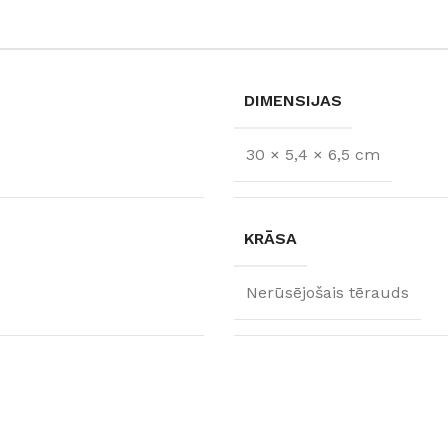
DIMENSIJAS
30 × 5,4 × 6,5 cm
KRĀSA
Nerūsējošais tērauds
FLĪZES
t
Flīzes
etumi
Dekoratīvās
 fasādem un mitrām
Fasādei
Skatīt
Grīdām un sienām