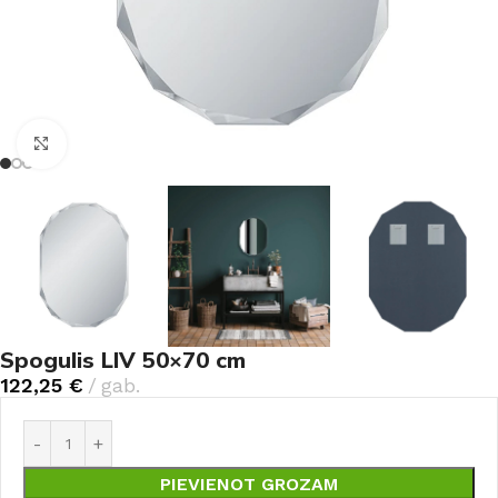
Noklikšķiniet, lai palielinātu
Spogulis LIV 50×70 cm
122,25
€
gab.
PIEVIENOT GROZAM