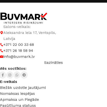
Salons-veikals:
Aleksandra iela 17, Ventspils,
Latvija
+371 22 00 33 68
+371 26 18 58 94
info@buvmark.lv
Sazināties
Mēs soctīklos:
E-veikals
Biežāk uzdotie jautājumi
Nomaksas iespējas
Apmaksa un Piegāde
Pasūtījuma statuss