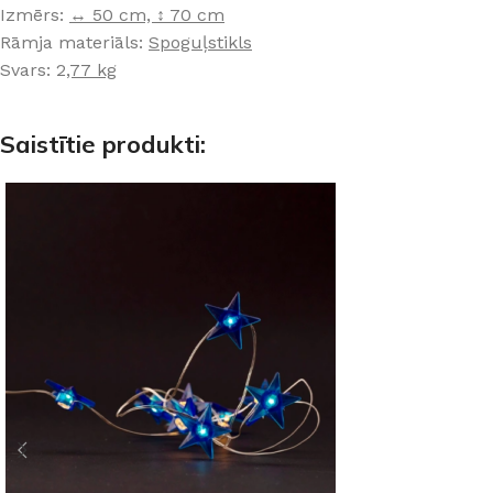
Izmērs:
↔ 50 cm, ↕ 70 cm
Rāmja materiāls:
Spoguļstikls
Svars: 2
,77 kg
Saistītie produkti: