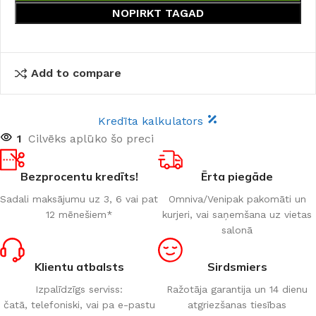
NOPIRKT TAGAD
Add to compare
Kredīta kalkulators
1
Cilvēks aplūko šo preci
Bezprocentu kredīts!
Ērta piegāde
Sadali maksājumu uz 3, 6 vai pat
Omniva/Venipak pakomāti un
12 mēnešiem*
kurjeri, vai saņemšana uz vietas
salonā
Klientu atbalsts
Sirdsmiers
Izpalīdzīgs serviss:
Ražotāja garantija un 14 dienu
čatā, telefoniski, vai pa e-pastu
atgriezšanas tiesības