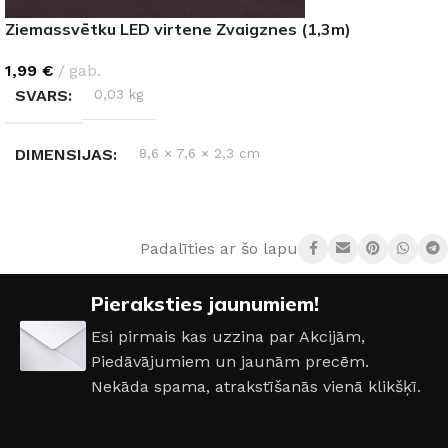
Ziemassvētku LED virtene Zvaigznes (1,3m)
1,99
€
gab.
SVARS
0,03 kg
DIMENSIJAS
8,6 × 7,6 × 2,3 cm
AIZSARDZĪBAS KLASE
IP20
Padalīties ar šo lapu:
GAISMAS TEMPERATŪRA
3000 K (silti balta)
Pieraksties jaunumiem!
Esi pirmais kas uzzina par Akcijām,
Piedāvājumiem un jaunām precēm.
Nekāda spama, atrakstīšanās vienā klikšķī.