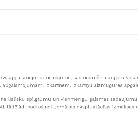
Klinkera
Mozaīkas
AUNUMS!
IESKATIES!
ļi
FLĪŽU KOLEKCIJAS
Aplūkojiet ražotāja kolekcijas, kuras 
profesionāli interjera dizaineri
īvs apgaismojuma risinājums, kas nodrošina augstu veiktsp
mas apgaismojumam, izkārtnēm, izkārtņu aizmugures apga
 lielisku spilgtumu un vienmērīgu gaismas sadalījumu. Pat
oti, tādējādi nodrošinot zemākas ekspluatācijas izmaksas 