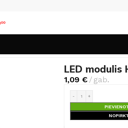
8
00
moduļi
LED modulis HIGH EFFICIENCY
LED modulis 
1,09
€
gab.
PIEVIENO
NOPIRK