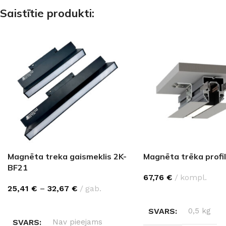
Saistītie produkti:
Magnēta treka gaismeklis 2K-
Magnēta trēka profi
BF21
67,76
€
kompl.
25,41
€
–
32,67
€
gab.
IZVĒLĒTIES OPCIJAS
IZVĒLIETIES
SVARS
0,5 kg
SVARS
Nav pieejams