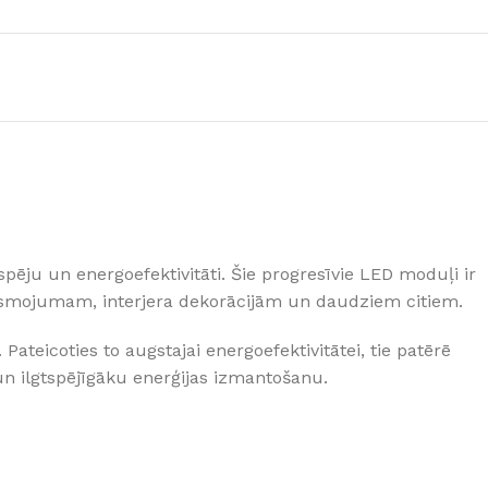
GRĪDĀM
Apakšklāji
Grīdlīstes un aksesuāri
sastādījuši
ēju un energoefektivitāti. Šie progresīvie LED moduļi ir
ismojumam, interjera dekorācijām un daudziem citiem.
eicoties to augstajai energoefektivitātei, tie patērē
un ilgtspējīgāku enerģijas izmantošanu.