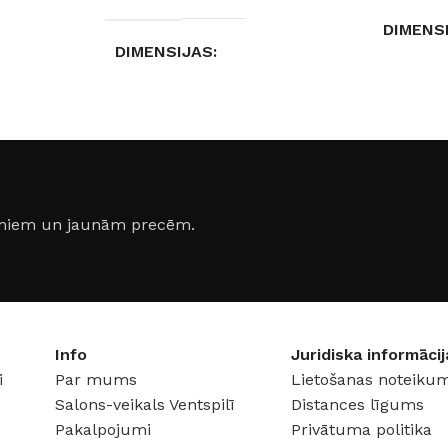
DIMENS
DIMENSIJAS
10 × 2 ×
14 × 3 × 3 cm
lns
GAISMA
KRĀSA
Balts
,
Melns
GAISMA
jumiem un jaunām precēm.
6500 K (
JAUDA
Info
Juridiska informācij
RGB GA
i
Par mums
Lietošanas noteikum
Salons-veikals Ventspilī
Distances līgums
SPRIEG
Pakalpojumi
Privātuma politika