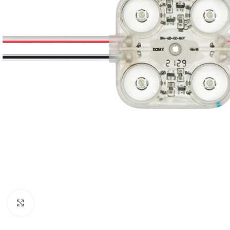
Noklikšķiniet, lai palielinātu