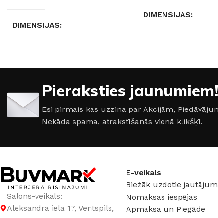
DIMENSIJAS
DIMENSIJAS
100 × 4,87 × 5,69 cm
Nav pieejams
KRĀSA
Balts
,
Me
GAISMAS ATDEVE / W
Pieraksties jaunumiem!
90 lm / W
Esi pirmais kas uzzina par Akcijām, Piedāvā
Nekāda spama, atrakstīšanās vienā klikšķī.
GAISMAS KRĀSU
INDEKSS (CRI)
≥90
E-veikals
Biežāk uzdotie jautājum
Salons-veikals:
Nomaksas iespējas
GAISMAS PLŪSMA
Aleksandra iela 17, Ventspils,
Apmaksa un Piegāde