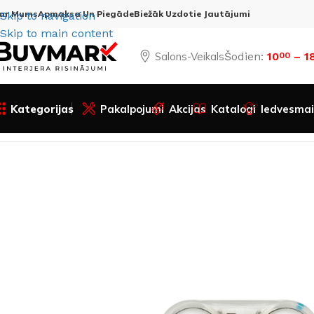
ar Mums
Apmaksa Un Piegāde
Biežāk Uzdotie Jautājumi
Skip to navigation
Skip to main content
Salons-Veikals
Šodien:
10
– 1
00
Kategorijas
Pakalpojumi
Akcijas
Katalogi
Iedvesmai
Sākums
Visas preces
Apgaismojums
LED sistēmas
LED 