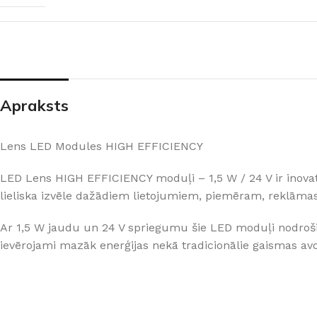
PALĪGINSTRUMENTI
Gumijas krāsa
Sīkāk
Sīkāk
Lāpstiņas
Mikrocements
J
Otas
SPC Sienas pane
Rullīši
Apraksts
Lens LED Modules HIGH EFFICIENCY
LED Lens HIGH EFFICIENCY moduļi – 1,5 W / 24 V ir inovat
lieliska izvēle dažādiem lietojumiem, piemēram, reklā
Ar 1,5 W jaudu un 24 V spriegumu šie LED moduļi nodrošina
ievērojami mazāk enerģijas nekā tradicionālie gaismas av