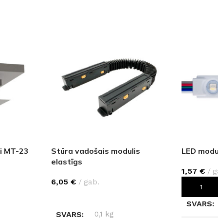
li MT-23
Stūra vadošais modulis
LED modu
elastīgs
1,57
€
g
6,05
€
gab.
PIEVIEN
IZVĒLIETIES
SVARS
SVARS
0,1 kg