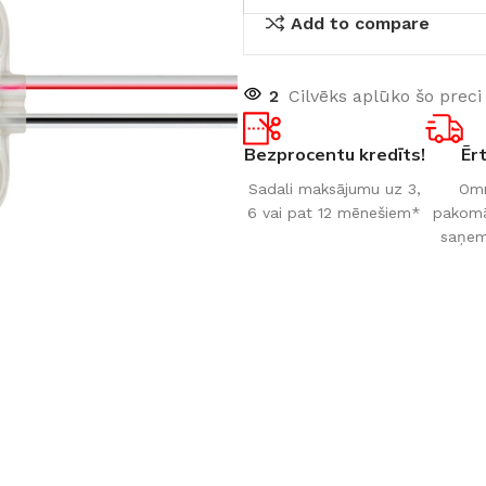
Add to compare
2
Cilvēks aplūko šo preci
Bezprocentu kredīts!
Ēr
Sadali maksājumu uz 3,
Omn
6 vai pat 12 mēnešiem*
pakomāt
saņem