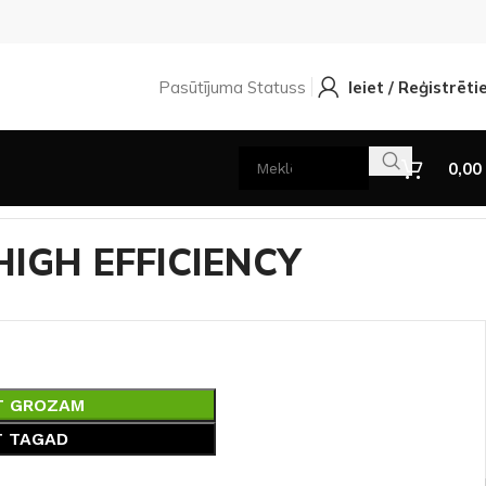
Pasūtījuma Statuss
Ieiet / Reģistrēti
0,00
HIGH EFFICIENCY
T GROZAM
T TAGAD