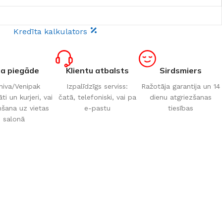
Kredīta kalkulators
ta piegāde
Klientu atbalsts
Sirdsmiers
iva/Venipak
Izpalīdzīgs serviss:
Ražotāja garantija un 14
i un kurjeri, vai
čatā, telefoniski, vai pa
dienu atgriezšanas
šana uz vietas
e-pastu
tiesības
salonā