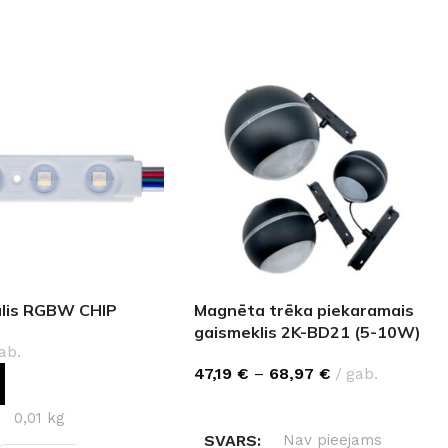
lis RGBW CHIP
Magnēta trēka piekaramais
gaismeklis 2K-BD21 (5-10W)
ab.
47,19
€
–
68,97
€
gab.
OT GROZAM
IZVĒLIETIES
0,01 kg
SVARS
Nav pieejams