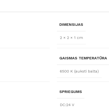
DIMENSIJAS
2 × 2 × 1 cm
GAISMAS TEMPERATŪRA
6500 K (auksti balta)
FLĪZES
t
Flīzes
etumi
Dekoratīvās
SPRIEGUMS
 fasādem un mitrām
Fasādei
Skatīt
Grīdām un sienām
DC:24 V