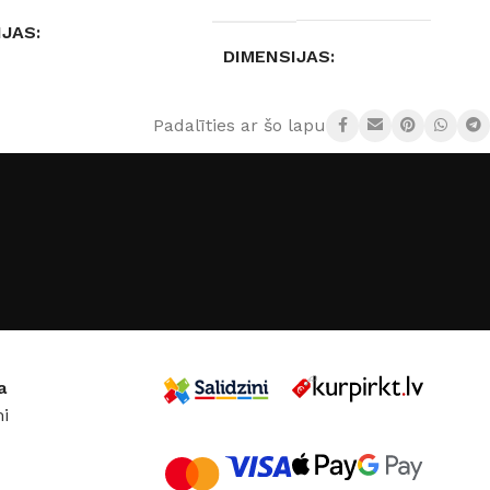
IJAS
DIMENSIJAS
 1 cm
Nav pieejams
Padalīties ar šo lapu:
S PLŪSMA
18 lm
GAISMAS ATDEVE / W
S TEMPERATŪRA
90 lm / W
auksti balta)
GAISMAS KRĀSU
INDEKSS (CRI)
0,96 W
≥90
a
ISMA
Jā
i
GAISMAS PLŪSMA
UMS
DC:12 V