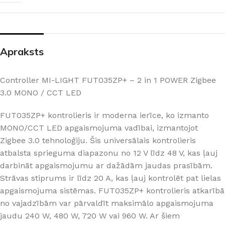
Apraksts
Controller MI-LIGHT FUT035ZP+ – 2 in 1 POWER Zigbee
3.0 MONO / CCT LED
FUT035ZP+ kontrolieris ir moderna ierīce, ko izmanto
MONO/CCT LED apgaismojuma vadībai, izmantojot
Zigbee 3.0 tehnoloģiju. Šis universālais kontrolieris
atbalsta sprieguma diapazonu no 12 V līdz 48 V, kas ļauj
darbināt apgaismojumu ar dažādām jaudas prasībām.
Strāvas stiprums ir līdz 20 A, kas ļauj kontrolēt pat lielas
apgaismojuma sistēmas. FUT035ZP+ kontrolieris atkarībā
no vajadzībām var pārvaldīt maksimālo apgaismojuma
jaudu 240 W, 480 W, 720 W vai 960 W. Ar šiem