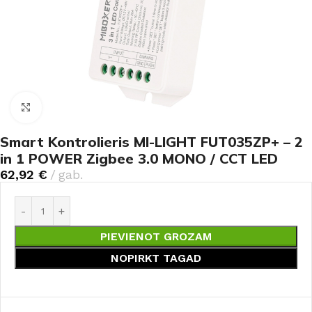
Noklikšķiniet, lai palielinātu
Smart Kontrolieris MI-LIGHT FUT035ZP+ – 2
in 1 POWER Zigbee 3.0 MONO / CCT LED
62,92
€
gab.
PIEVIENOT GROZAM
NOPIRKT TAGAD