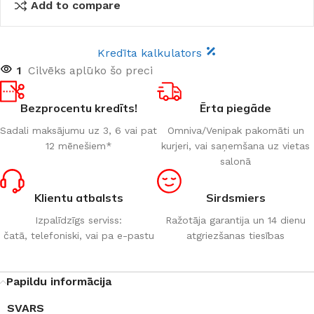
Add to compare
Kredīta kalkulators
1
Cilvēks aplūko šo preci
Bezprocentu kredīts!
Ērta piegāde
Sadali maksājumu uz 3, 6 vai pat
Omniva/Venipak pakomāti un
12 mēnešiem*
kurjeri, vai saņemšana uz vietas
salonā
Klientu atbalsts
Sirdsmiers
Izpalīdzīgs serviss:
Ražotāja garantija un 14 dienu
čatā, telefoniski, vai pa e-pastu
atgriezšanas tiesības
Papildu informācija
SVARS