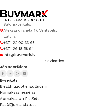
Salons-veikals:
Aleksandra iela 17, Ventspils,
Latvija
+371 22 00 33 68
+371 26 18 58 94
info@buvmark.lv
Sazināties
Mēs soctīklos:
E-veikals
Biežāk uzdotie jautājumi
Nomaksas iespējas
Apmaksa un Piegāde
Pasūtījuma statuss