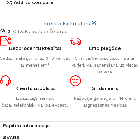
Add to compare
Kredīta kalkulators
2
Cilvēks aplūko šo preci
Bezprocentu kredīts!
Ērta piegāde
Sadali maksājumu uz 3, 6 vai pat
Omniva/Venipak pakomāti un
12 mēnešiem*
kurjeri, vai saņemšana uz vietas
salonā
Klientu atbalsts
Sirdsmiers
Izpalīdzīgs serviss:
Ražotāja garantija un 14 dienu
čatā, telefoniski, vai pa e-pastu
atgriezšanas tiesības
Papildu informācija
SVARS