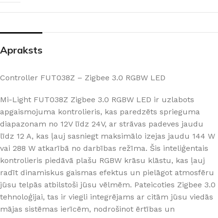
Apraksts
Controller FUT038Z – Zigbee 3.0 RGBW LED
Mi-Light FUT038Z Zigbee 3.0 RGBW LED ir uzlabots
apgaismojuma kontrolieris, kas paredzēts sprieguma
diapazonam no 12V līdz 24V, ar strāvas padeves jaudu
līdz 12 A, kas ļauj sasniegt maksimālo izejas jaudu 144 W
vai 288 W atkarībā no darbības režīma. Šis inteliģentais
kontrolieris piedāvā plašu RGBW krāsu klāstu, kas ļauj
radīt dinamiskus gaismas efektus un pielāgot atmosfēru
jūsu telpās atbilstoši jūsu vēlmēm. Pateicoties Zigbee 3.0
tehnoloģijai, tas ir viegli integrējams ar citām jūsu viedās
mājas sistēmas ierīcēm, nodrošinot ērtības un