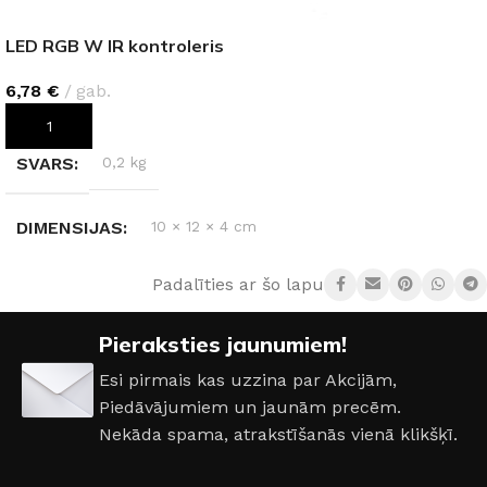
LED RGB W IR kontroleris
6,78
€
gab.
PIEVIENOT GROZAM
SVARS
0,2 kg
DIMENSIJAS
10 × 12 × 4 cm
Padalīties ar šo lapu:
SPRIEGUMS
DC:12-24 V
Pieraksties jaunumiem!
STRĀVAS STIPRUMS
6 A
Esi pirmais kas uzzina par Akcijām,
Piedāvājumiem un jaunām precēm.
RGB GAISMA
Jā
Nekāda spama, atrakstīšanās vienā klikšķī.