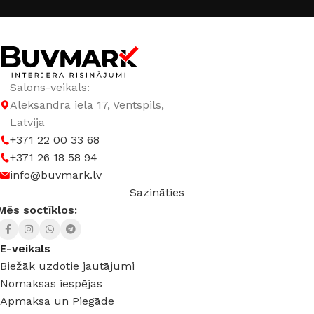
Salons-veikals:
Aleksandra iela 17, Ventspils,
Latvija
+371 22 00 33 68
+371 26 18 58 94
info@buvmark.lv
Sazināties
Mēs soctīklos:
E-veikals
Biežāk uzdotie jautājumi
Nomaksas iespējas
Apmaksa un Piegāde