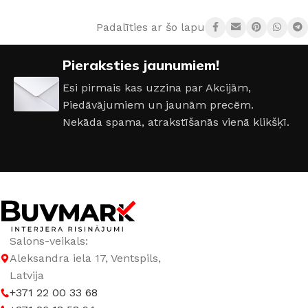
Padalīties ar šo lapu:
SPRIEGUMS
DC:5 V
Pieraksties jaunumiem!
SAVIENOJAMĪBA
Wi-Fi
Esi pirmais kas uzzina par Akcijām,
Piedāvājumiem un jaunām precēm.
VIEDIERĪCE
Jā
Nekāda spama, atrakstīšanās vienā klikšķī.
Salons-veikals:
Aleksandra iela 17, Ventspils,
Latvija
+371 22 00 33 68