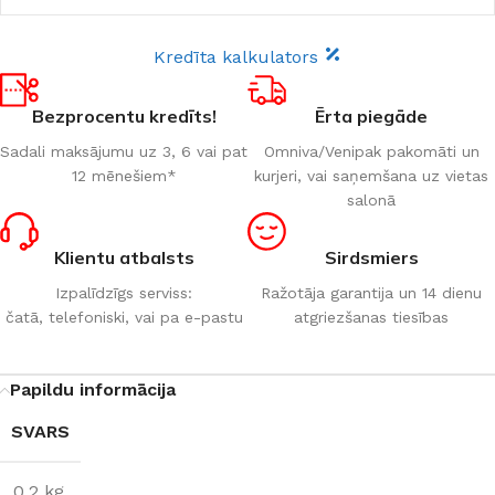
Kredīta kalkulators
Bezprocentu kredīts!
Ērta piegāde
Sadali maksājumu uz 3, 6 vai pat
Omniva/Venipak pakomāti un
12 mēnešiem*
kurjeri, vai saņemšana uz vietas
salonā
Klientu atbalsts
Sirdsmiers
Izpalīdzīgs serviss:
Ražotāja garantija un 14 dienu
čatā, telefoniski, vai pa e-pastu
atgriezšanas tiesības
Papildu informācija
SVARS
0,2 kg