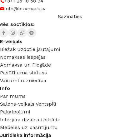
+371 26 18 58 94
info@buvmark.lv
Sazināties
Mēs soctīklos:
E-veikals
Biežāk uzdotie jautājumi
Nomaksas iespējas
Apmaksa un Piegāde
Pasūtījuma statuss
Vairumtirdzniecība
Info
Par mums
Salons-veikals Ventspilī
Pakalpojumi
Interjera dizaina izstrāde
Mēbeles uz pasūtījumu
Juridiska informācija