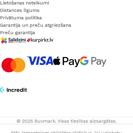
Lietošanas noteikumi
Distances līgums
Privātuma politika
Garantija un preču atgriezšana
Preču garantija
© 2025 Buvmark.
Visas tiesības aizsargātas.
LED RGB W
PIEVIENOT 
24,20
€
skārienu
Mēs izmantojam obligātos sīkfailus, lai uzlabotu