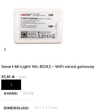
Smart Mi-Light WL-BOX1 – WiFi wired gateway
37,51
€
gab.
PIEVIENOT GROZAM
SVARS
0,4 kg
DIMENSIJAS
10 × 7 × 5 cm