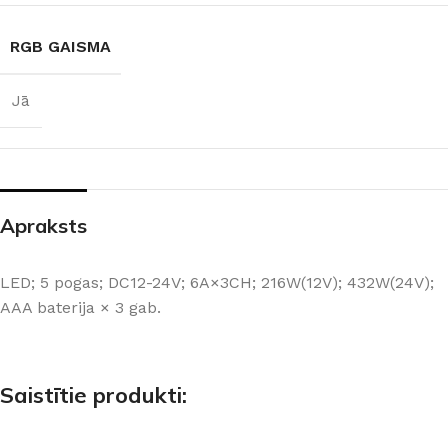
RGB GAISMA
Jā
Apraksts
LED; 5 pogas; DC12-24V; 6A×3CH; 216W(12V); 432W(24V);
AAA baterija × 3 gab.
Saistītie produkti: