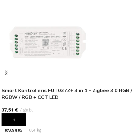
Smart Kontrolieris FUT037Z+ 3 in 1 – Zigbee 3.0 RGB /
RGBW / RGB + CCT LED
37,51
€
gab.
PIEVIENOT GROZAM
SVARS
0,4 kg