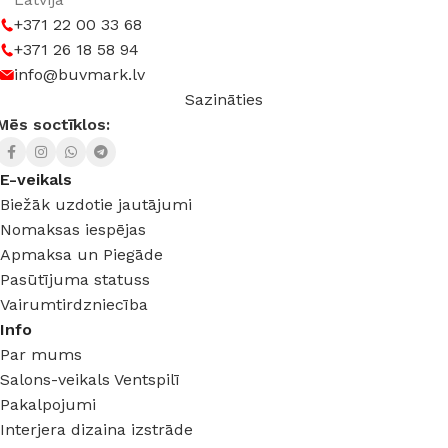
+371 22 00 33 68
+371 26 18 58 94
info@buvmark.lv
Sazināties
Mēs soctīklos:
E-veikals
Biežāk uzdotie jautājumi
Nomaksas iespējas
Apmaksa un Piegāde
Pasūtījuma statuss
Vairumtirdzniecība
Info
Par mums
Salons-veikals Ventspilī
Pakalpojumi
Interjera dizaina izstrāde