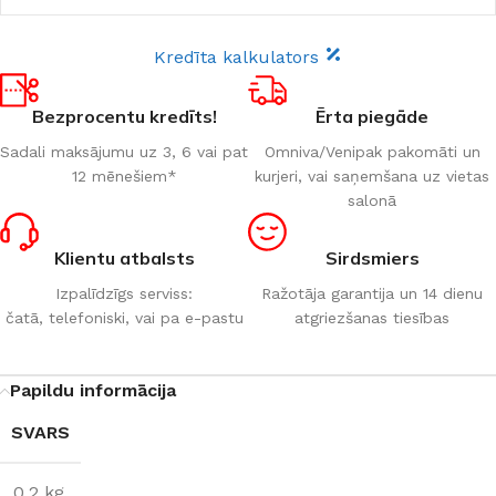
Kredīta kalkulators
Bezprocentu kredīts!
Ērta piegāde
Sadali maksājumu uz 3, 6 vai pat
Omniva/Venipak pakomāti un
12 mēnešiem*
kurjeri, vai saņemšana uz vietas
salonā
Klientu atbalsts
Sirdsmiers
Izpalīdzīgs serviss:
Ražotāja garantija un 14 dienu
čatā, telefoniski, vai pa e-pastu
atgriezšanas tiesības
Papildu informācija
SVARS
0,2 kg