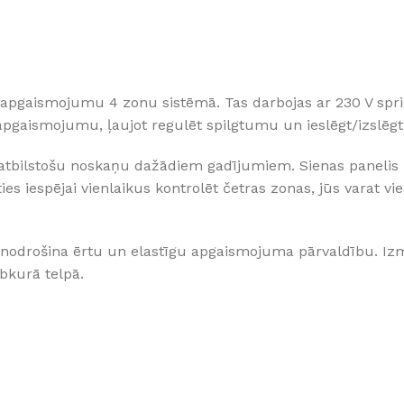
Klinkera
Mozaīkas
AUNUMS!
IESKATIES!
ļi
FLĪŽU KOLEKCIJAS
t apgaismojumu 4 zonu sistēmā. Tas darbojas ar 230 V spri
Aplūkojiet ražotāja kolekcijas, kuras 
profesionāli interjera dizaineri
s apgaismojumu, ļaujot regulēt spilgtumu un ieslēgt/izslē
atbilstošu noskaņu dažādiem gadījumiem. Sienas panelis ir 
s iespējai vienlaikus kontrolēt četras zonas, jūs varat vi
odrošina ērtu un elastīgu apgaismojuma pārvaldību. Izmant
bkurā telpā.