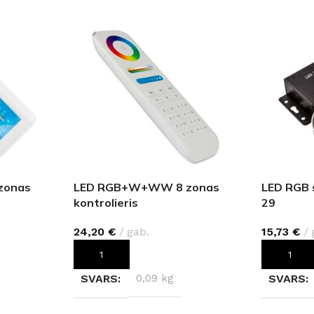
zonas
LED RGB+W+WW 8 zonas
LED RGB s
kontrolieris
29
24,20
€
gab.
15,73
€
PIEVIENOT GROZAM
PIEVIEN
SVARS
0,09 kg
SVARS