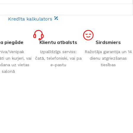
Kredīta kalkulators
ta piegāde
Klientu atbalsts
Sirdsmiers
iva/Venipak
Izpalīdzīgs serviss:
Ražotāja garantija un 14
i un kurjeri, vai
čatā, telefoniski, vai pa
dienu atgriezšanas
šana uz vietas
e-pastu
tiesības
salonā