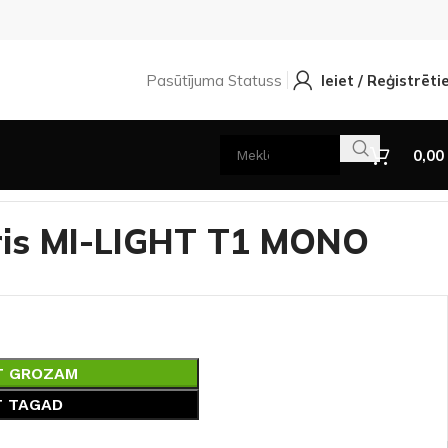
Pasūtījuma Statuss
Ieiet / Reģistrēti
0,00
ris MI-LIGHT T1 MONO
T GROZAM
T TAGAD