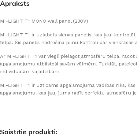
Apraksts
PALĪGINSTRUMENTI
Gumijas krāsa
Sīkāk
Sīkāk
Lāpstiņas
Mikrocements
J
MI-LIGHT T1 MONO wall panel (230V)
Otas
SPC Sienas pane
MI-LIGHT T1 ir uzlabots sienas panelis, kas ļauj kontrolē
Rullīši
telpā. Šis panelis nodrošina pilnu kontroli pār vienkrāsa
Ar MI-LIGHT T1 var viegli pielāgot atmosfēru telpā, radot 
apgaismojumu atbilstoši savām vēlmēm. Turklāt, pateicotie
individuālām vajadzībām.
MI-LIGHT T1 ir uzticams apgaismojuma vadības rīks, kas n
apgaismojumu, kas ļauj jums radīt perfektu atmosfēru je
Saistītie produkti: