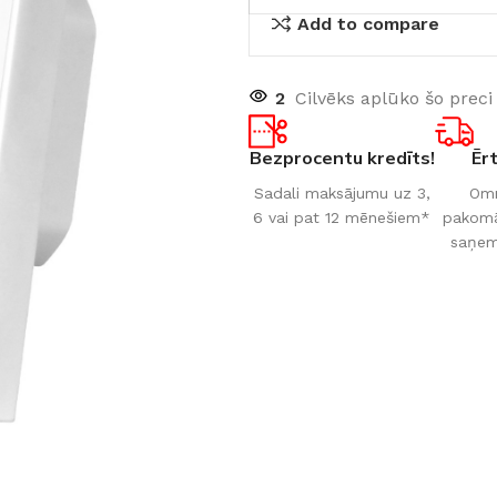
Add to compare
2
Cilvēks aplūko šo preci
Bezprocentu kredīts!
Ēr
Sadali maksājumu uz 3,
Omn
6 vai pat 12 mēnešiem*
pakomāt
saņem