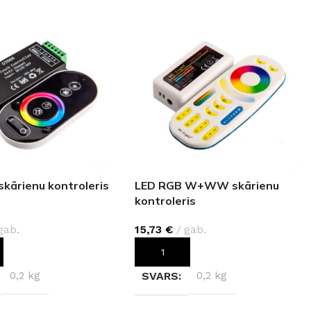
kārienu kontroleris
LED RGB W+WW skārienu
kontroleris
gab.
15,73
€
gab.
OT GROZAM
PIEVIENOT GROZAM
0,2 kg
SVARS
0,2 kg