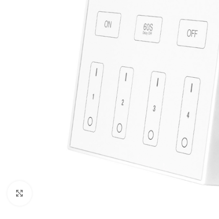
Noklikšķiniet, lai palielinātu