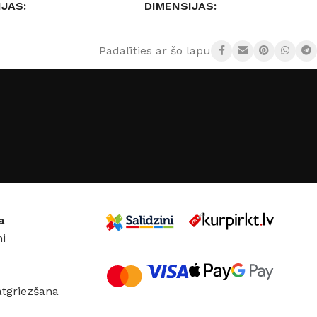
IJAS
DIMENSIJAS
× 4 cm
10 × 12 × 4 cm
Padalīties ar šo lapu:
UMS
DC:12-24 V
RGB GAISMA
Jā
S STIPRUMS
SPRIEGUMS
DC:12-24 V
STRĀVAS STIPRUMS
ISMA
Jā
10 A
a
i
atgriezšana