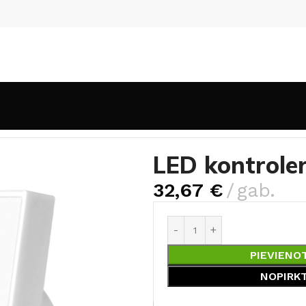
ontroleri
LED kontroleris MI-LIGHT T1 MONO
LED kontrole
32,67
€
gab.
PIEVIENO
NOPIRK