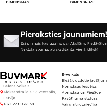
DIMENSIJAS
DIMENSIJAS
10 × 12 × 4 cm
15,7 × 5,3 × 2,3 cm
RGB GAISMA
Jā
SPRIEGUMS
DC:1
Pieraksties jaunumiem!
SPRIEGUMS
DC:5-24 V
STRĀVAS STIPRUM
Esi pirmais kas uzzina par Akcijām, Piedāvā
Nekāda spama, atrakstīšanās vienā klikšķī.
20 A
STRĀVAS STIPRUMS
RGB GAISMA
Jā
50 A
E-veikals
Biežāk uzdotie jautājum
Salons-veikals:
Nomaksas iespējas
Aleksandra iela 17, Ventspils,
Apmaksa un Piegāde
Latvija
Pasūtījuma statuss
+371 22 00 33 68
Vairumtirdzniecība