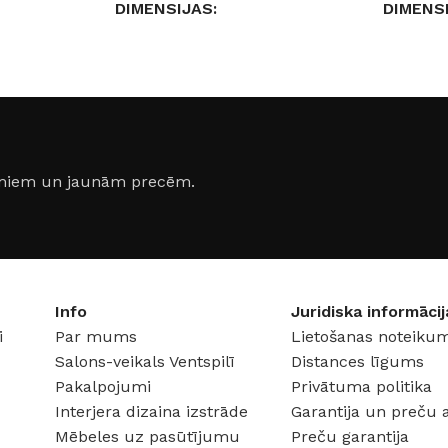
DIMENSIJAS
DIMENS
15,7 × 5,3 × 2,3 cm
10 × 12 
2-24 V
SPRIEGUMS
DC:12-24 V
SPRIEG
S
STRĀVAS STIPRUMS
STRĀVA
jumiem un jaunām precēm.
20 A
18 A
RGB GAISMA
Jā
RGB GA
Info
Juridiska informācij
i
Par mums
Lietošanas noteikum
Salons-veikals Ventspilī
Distances līgums
Pakalpojumi
Privātuma politika
Interjera dizaina izstrāde
Garantija un preču 
Mēbeles uz pasūtījumu
Preču garantija