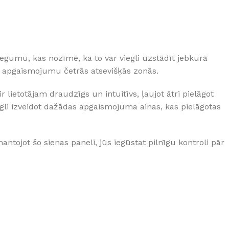
GRĪDĀM
Apakšklāji
Grīdlīstes un aksesuāri
egumu, kas nozīmē, ka to var viegli uzstādīt jebkurā
sastādījuši
gt apgaismojumu četrās atsevišķās zonās.
lietotājam draudzīgs un intuitīvs, ļaujot ātri pielāgot
egli izveidot dažādas apgaismojuma ainas, kas pielāgotas
ojot šo sienas paneli, jūs iegūstat pilnīgu kontroli pār