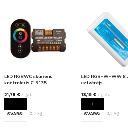
LED RGBWC skārienu
LED RGB+W+WW 8 
kontroleris C-5135
uztvērējs
21,78
€
gab.
18,15
€
gab.
PIEVIENOT GROZAM
PIEVIENOT GROZAM
SVARS
0,2 kg
SVARS
0,2 kg