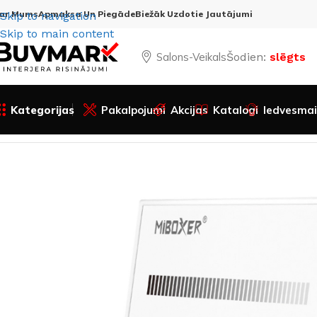
ar Mums
Apmaksa Un Piegāde
Biežāk Uzdotie Jautājumi
Skip to navigation
Skip to main content
Salons-Veikals
Šodien:
slēgts
Kategorijas
Pakalpojumi
Akcijas
Katalogi
Iedvesmai
Sākums
Visas preces
Apgaismojums
LED sistēmas
LED k