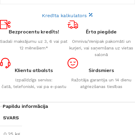
Kredīta kalkulators
Bezprocentu kredīts!
Ērta piegāde
Sadali maksājumu uz 3, 6 vai pat
Omniva/Venipak pakomāti un
12 mēnešiem*
kurjeri, vai saņemšana uz vietas
salonā
Klientu atbalsts
Sirdsmiers
Izpalīdzīgs serviss:
Ražotāja garantija un 14 dienu
čatā, telefoniski, vai pa e-pastu
atgriezšanas tiesības
Papildu informācija
SVARS
0,25 kg