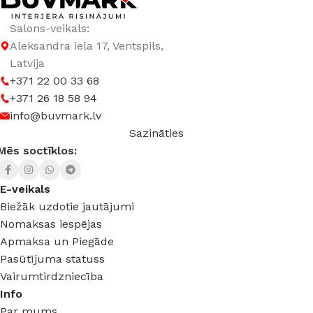
Salons-veikals:
Aleksandra iela 17, Ventspils,
Latvija
+371 22 00 33 68
+371 26 18 58 94
info@buvmark.lv
Sazināties
Mēs soctīklos:
E-veikals
Biežāk uzdotie jautājumi
Nomaksas iespējas
Apmaksa un Piegāde
Pasūtījuma statuss
Vairumtirdzniecība
Info
Par mums