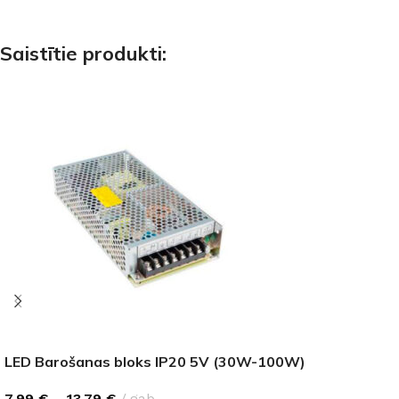
Saistītie produkti:
LED Barošanas bloks IP20 5V (30W-100W)
7,99
€
–
13,79
€
gab.