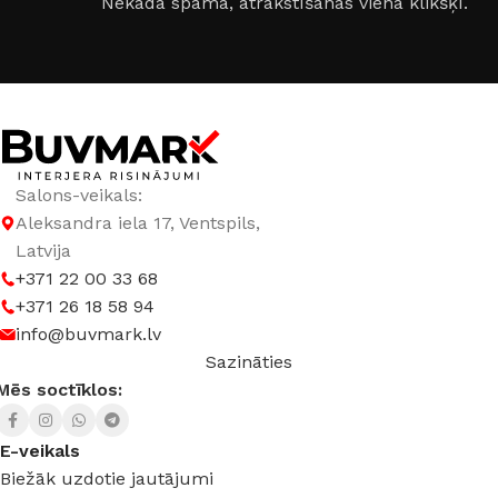
Nekāda spama, atrakstīšanās vienā klikšķī.
GAISMAS KRĀSU INDEKSS (CRI)
≥80
GAISMAS PLŪSMA
320 lm
GAISMAS TEMPERATŪRA
Salons-veikals:
Aleksandra iela 17, Ventspils,
4000 K (neitrāli balta)
,
6000 K (auksti balta)
Latvija
+371 22 00 33 68
SPRIEGUMS
AC:110-265 V
+371 26 18 58 94
info@buvmark.lv
Sazināties
RAŽOTĀJS
Truenergy
Mēs soctīklos:
E-veikals
Biežāk uzdotie jautājumi