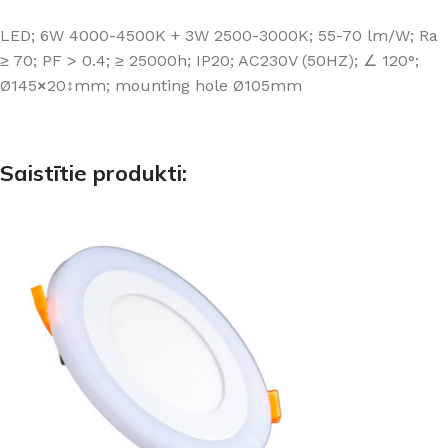
LED; 6W 4000-4500K + 3W 2500-3000K; 55-70 lm/W; Ra
≥ 70; PF > 0.4; ≥ 25000h; IP20; AC230V (50HZ); ∠ 120°;
Ø145
×
20↕mm; mounting hole Ø105mm
Saistītie produkti: