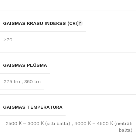
GAISMAS KRĀSU INDEKSS (CRI)
≥70
GAISMAS PLŪSMA
275 lm
,
350 lm
GAISMAS TEMPERATŪRA
2500 К – 3000 К (silti balta)
,
4000 К – 4500 К (neitrāli
balta)