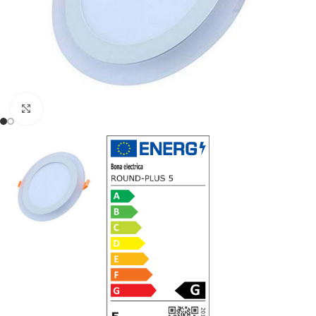
Noklikšķiniet, lai palielinātu