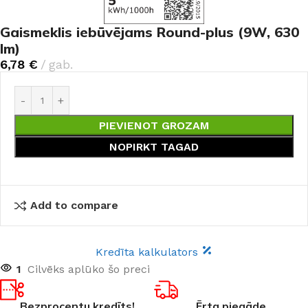
Gaismeklis iebūvējams Round-plus (9W, 630
lm)
6,78
€
gab.
PIEVIENOT GROZAM
NOPIRKT TAGAD
Add to compare
Kredīta kalkulators
1
Cilvēks aplūko šo preci
Bezprocentu kredīts!
Ērta piegāde