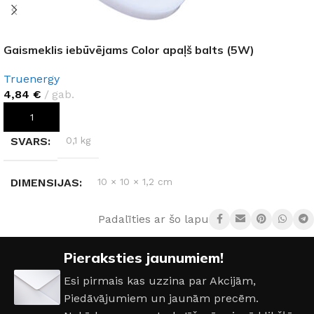
Gaismeklis iebūvējams Color apaļš balts (5W)
Truenergy
4,84
€
gab.
PIEVIENOT GROZAM
SVARS
0,1 kg
DIMENSIJAS
10 × 10 × 1,2 cm
Padalīties ar šo lapu:
AIZSARDZĪBAS KLASE
IP20
Pieraksties jaunumiem!
JAUDA
5 W
Esi pirmais kas uzzina par Akcijām,
Piedāvājumiem un jaunām precēm.
KRĀSA
Balts