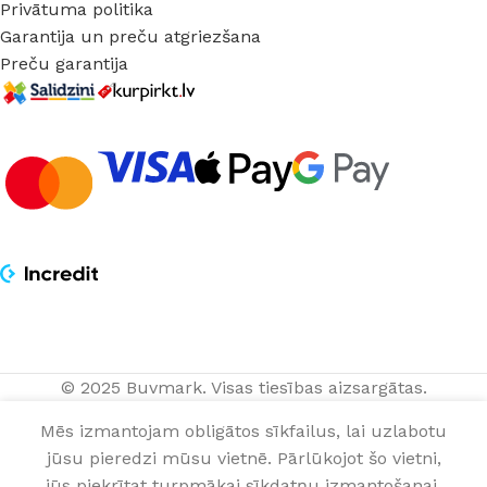
Privātuma politika
Garantija un preču atgriezšana
Preču garantija
© 2025 Buvmark.
Visas tiesības aizsargātas.
688,00
€
Mikrocementa
PIEVIENOT
komplekts
516,00
€
Mēs izmantojam obligātos sīkfailus, lai uzlabotu
NOPIRKT TAGA
(25m²)
kompl.
jūsu pieredzi mūsu vietnē. Pārlūkojot šo vietni,
0
jūs piekrītat turpmākai sīkdatņu izmantošanai.