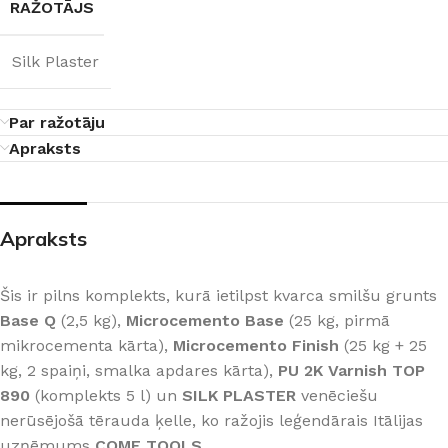
RAŽOTĀJS
Silk Plaster
Par ražotāju
Apraksts
Apraksts
Šis ir pilns komplekts, kurā ietilpst kvarca smilšu grunts
Base Q
(2,5 kg),
Microcemento Base
(25 kg, pirmā
mikrocementa kārta),
Microcemento Finish
(25 kg + 25
kg, 2 spaiņi, smalka apdares kārta),
PU 2K Varnish TOP
890
(komplekts 5 l) un
SILK PLASTER
venēciešu
nerūsējošā tērauda ķelle, ko ražojis leģendārais Itālijas
uzņēmums
COME TOOLS
.