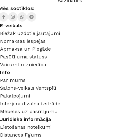
Sazināties
Mēs soctīklos:
E-veikals
Biežāk uzdotie jautājumi
Nomaksas iespējas
Apmaksa un Piegāde
Pasūtījuma statuss
Vairumtirdzniecība
Info
Par mums
Salons-veikals Ventspilī
Pakalpojumi
Interjera dizaina izstrāde
Mēbeles uz pasūtījumu
Juridiska informācija
Lietošanas noteikumi
Distances līgums