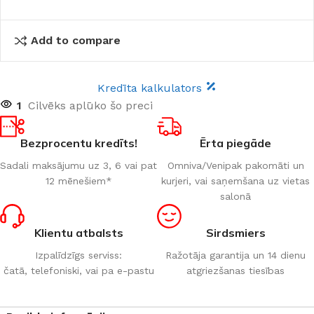
Add to compare
Kredīta kalkulators
1
Cilvēks aplūko šo preci
Bezprocentu kredīts!
Ērta piegāde
Sadali maksājumu uz 3, 6 vai pat
Omniva/Venipak pakomāti un
12 mēnešiem*
kurjeri, vai saņemšana uz vietas
salonā
Klientu atbalsts
Sirdsmiers
Izpalīdzīgs serviss:
Ražotāja garantija un 14 dienu
čatā, telefoniski, vai pa e-pastu
atgriezšanas tiesības