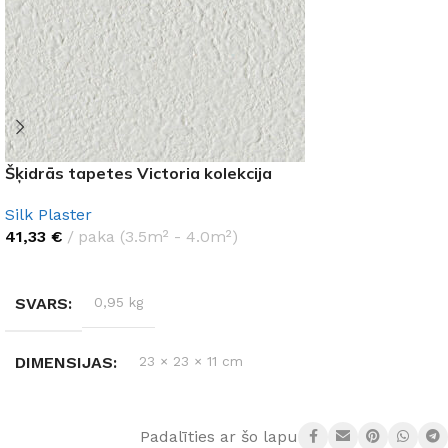
Šķidrās tapetes Victoria kolekcija
Silk Plaster
41,33
€
paka (3.5m² - 4.0m²)
IZVĒLĒTIES OPCIJAS
SVARS
0,95 kg
DIMENSIJAS
23 × 23 × 11 cm
RAŽOTĀJS
Silk Plaster
Padalīties ar šo lapu: