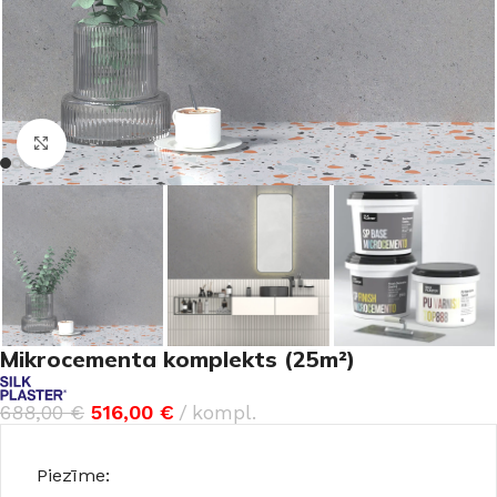
Noklikšķiniet, lai palielinātu
Mikrocementa komplekts (25m²)
688,00
€
516,00
€
kompl.
Piezīme: