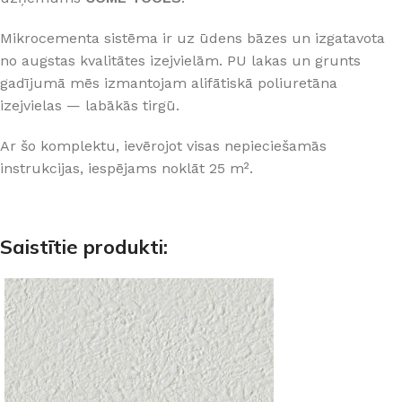
Mikrocementa sistēma ir uz ūdens bāzes un izgatavota
no augstas kvalitātes izejvielām. PU lakas un grunts
gadījumā mēs izmantojam alifātiskā poliuretāna
izejvielas — labākās tirgū.
Ar šo komplektu, ievērojot visas nepieciešamās
instrukcijas, iespējams noklāt 25 m².
Saistītie produkti: