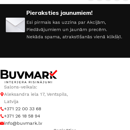
TONIS
Pieraksties jaunumiem!
Esi pirmais kas uzzina par Akcijām,
701
,
702
,
703
,
704
,
705
,
707
,
708
,
713
,
715
,
717
,
722
,
Piedāvājumiem un jaunām precēm.
723
,
724
Nekāda spama, atrakstīšanās vienā klikšķī.
Salons-veikals:
Aleksandra iela 17, Ventspils,
Latvija
+371 22 00 33 68
+371 26 18 58 94
info@buvmark.lv