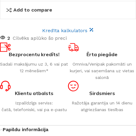
Add to compare
Kredīta kalkulators
2
Cilvēks aplūko šo preci
Bezprocentu kredīts!
Ērta piegāde
Sadali maksājumu uz 3, 6 vai pat
Omniva/Venipak pakomāti un
12 mēnešiem*
kurjeri, vai saņemšana uz vietas
salonā
Klientu atbalsts
Sirdsmiers
Izpalīdzīgs serviss:
Ražotāja garantija un 14 dienu
čatā, telefoniski, vai pa e-pastu
atgriezšanas tiesības
Papildu informācija