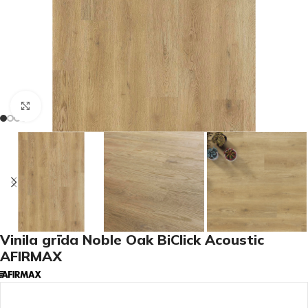
Noklikšķiniet, lai palielinātu
Vinila grīda Noble Oak BiClick Acoustic
AFIRMAX