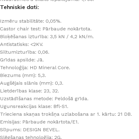
Tehniskie dati:
Izmēru stabilitāte: 0,05%.
Castor chair test: Pārbaude nokārtota.
Bloķēšanas izturība: 3,5 kN / 4,2 kN/m.
Antistatisks: <2KV.
Siltumizturība: 0,06.
Grīdas apsilde: Jā.
Tehnoloģija: HD Mineral Core.
Biezums (mm): 5,3.
Augšējais slānis (mm): 0,3.
Lietderības klase: 23, 32.
Uzstādīšanas metode: Peldošā grīda.
Ugunsreakcijas klase: Bfl-S1.
Trieciena skaņas trokšņa uzlabošana ar 1. kārtu: 21 DB.
Emisijas: Pārbaude nokārtota/E1.
Slīpums: DESIGN BEVEL.
Slēgšanas tehnoloģija: 2G.