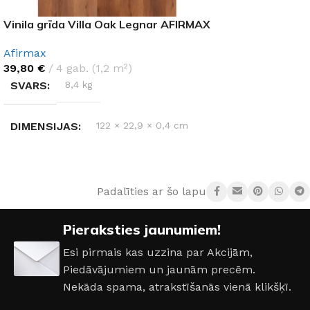
Vinila grīda Villa Oak Legnar AFIRMAX
Afirmax
39,80
€
4 gab. (1,2 m²)
SVARS
8,4 kg
DIMENSIJAS
122 × 22,9 × 0,4 cm
RAŽOTĀJS
Afirmax
Padalīties ar šo lapu:
KOLEKCIJA
Legnar
Pieraksties jaunumiem!
Esi pirmais kas uzzina par Akcijām,
Piedāvājumiem un jaunām precēm.
Nekāda spama, atrakstīšanās vienā klikšķī.