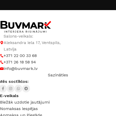
Salons-veikals:
Aleksandra iela 17, Ventspils,
Latvija
+371 22 00 33 68
+371 26 18 58 94
info@buvmark.lv
Sazināties
Mēs soctīklos:
E-veikals
Biežāk uzdotie jautājumi
Nomaksas iespējas
Apmaksa un Piegāde