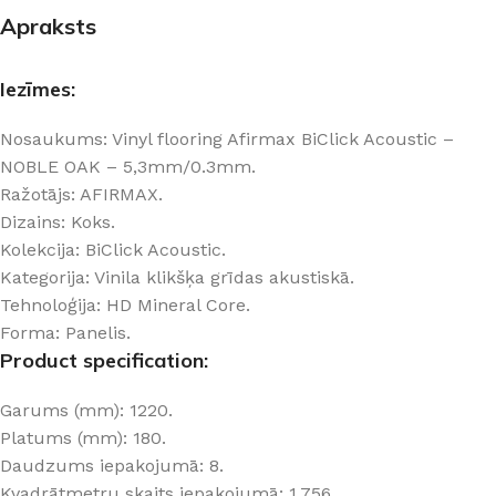
Apraksts
Iezīmes:
Nosaukums: Vinyl flooring Afirmax BiClick Acoustic –
NOBLE OAK – 5,3mm/0.3mm.
Ražotājs: AFIRMAX.
Dizains: Koks.
Kolekcija: BiClick Acoustic.
Kategorija: Vinila klikšķa grīdas akustiskā.
Tehnoloģija: HD Mineral Core.
Forma: Panelis.
Product specification:
Garums (mm): 1220.
Platums (mm): 180.
Daudzums iepakojumā: 8.
Kvadrātmetru skaits iepakojumā: 1,756.