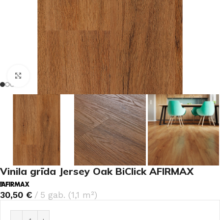
Noklikšķiniet, lai palielinātu
Vinila grīda Jersey Oak BiClick AFIRMAX
30,50
€
5 gab. (1,1 m²)