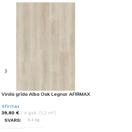
Vinila grīda Alba Oak Legnar AFIRMAX
Afirmax
39,80
€
4 gab. (1,2 m²)
SVARS
8,4 kg