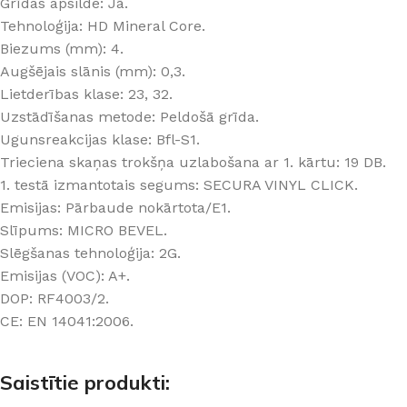
Grīdas apsilde: Jā.
Tehnoloģija: HD Mineral Core.
Biezums (mm): 4.
Augšējais slānis (mm): 0,3.
Lietderības klase: 23, 32.
Uzstādīšanas metode: Peldošā grīda.
Ugunsreakcijas klase: Bfl-S1.
Trieciena skaņas trokšņa uzlabošana ar 1. kārtu: 19 DB.
1. testā izmantotais segums: SECURA VINYL CLICK.
Emisijas: Pārbaude nokārtota/E1.
Slīpums: MICRO BEVEL.
Slēgšanas tehnoloģija: 2G.
Emisijas (VOC): A+.
DOP: RF4003/2.
CE: EN 14041:2006.
Saistītie produkti: