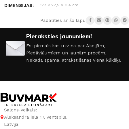
DIMENSIJAS
122 × 22,9 × 0,4 cm
Padalīties ar šo lapu:
RAŽOTĀJS
Afirmax
Pieraksties jaunumiem!
KOLEKCIJA
Legnar
Esi pirmais kas uzzina par Akcijām,
Piedāvājumiem un jaunām precēm.
Nekāda spama, atrakstīšanās vienā klikšķī.
Salons-veikals:
Aleksandra iela 17, Ventspils,
Latvija