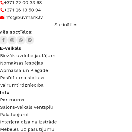
+371 22 00 33 68
+371 26 18 58 94
info@buvmark.lv
Sazināties
Mēs soctīklos:
E-veikals
Biežāk uzdotie jautājumi
Nomaksas iespējas
Apmaksa un Piegāde
Pasūtījuma statuss
Vairumtirdzniecība
Info
Par mums
Salons-veikals Ventspilī
Pakalpojumi
Interjera dizaina izstrāde
Mēbeles uz pasūtījumu