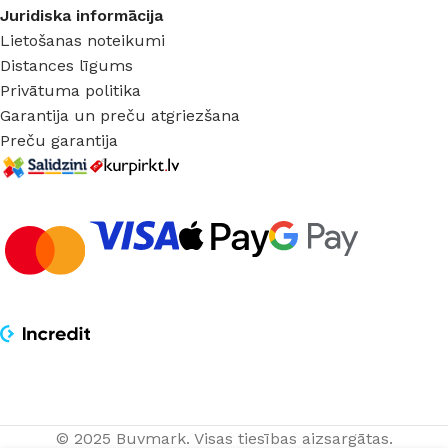
Juridiska informācija
Lietošanas noteikumi
Distances līgums
Privātuma politika
Garantija un preču atgriezšana
Preču garantija
© 2025 Buvmark.
Visas tiesības aizsargātas.
Vinila grīda
30,50
€