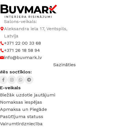
Salons-veikals:
Aleksandra iela 17, Ventspils,
Latvija
+371 22 00 33 68
+371 26 18 58 94
info@buvmark.lv
Sazināties
Mēs soctīklos:
E-veikals
Biežāk uzdotie jautājumi
Nomaksas iespējas
Apmaksa un Piegāde
Pasūtījuma statuss
Vairumtirdzniecība