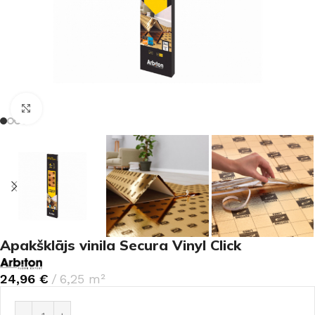
Noklikšķiniet, lai palielinātu
Apakšklājs vinila Secura Vinyl Click
24,96
€
6,25 m²