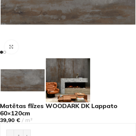
Noklikšķiniet, lai palielinātu
Matētas flīzes WOODARK DK Lappato
60×120cm
39,90
€
m²