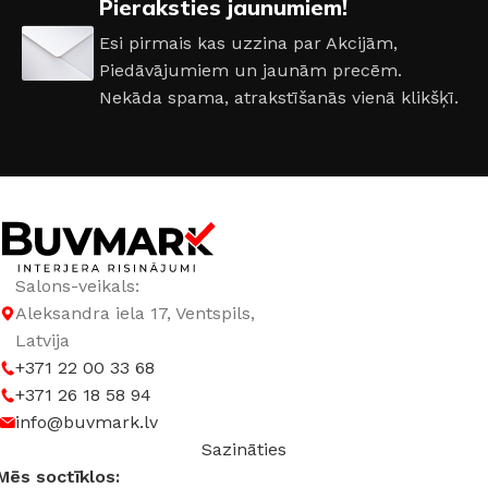
Pieraksties jaunumiem!
Esi pirmais kas uzzina par Akcijām,
Piedāvājumiem un jaunām precēm.
Nekāda spama, atrakstīšanās vienā klikšķī.
Salons-veikals:
Aleksandra iela 17, Ventspils,
Latvija
+371 22 00 33 68
+371 26 18 58 94
info@buvmark.lv
Sazināties
Mēs soctīklos: