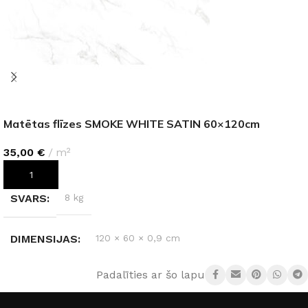
Matētas flīzes SMOKE WHITE SATIN 60×120cm
35,00
€
m²
PIEVIENOT GROZAM
SVARS
8 kg
DIMENSIJAS
120 × 60 × 0,9 cm
Padalīties ar šo lapu: