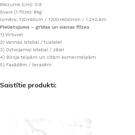
Biezums (cm): 0.9
Svars (1 flīze): 8kg
Izmērs: 120×60cm / 1200×600mm / 1.2×0.6m
Pielietojums – grīdas un sienas flīzes
1) Virtuvei
2) Vannas istabai / tualetei
3) Dzīvojamai istabai / zālei
4) Biroja telpām un citām komerctelpām
5) Fasādēm / terasēm
Saistītie produkti: