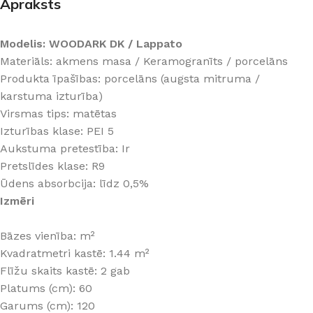
Apraksts
Modelis: WOODARK DK / Lappato
Materiāls: akmens masa / Keramogranīts / porcelāns
Produkta īpašības: porcelāns (augsta mitruma /
karstuma izturība)
Virsmas tips: matētas
Izturības klase: PEI 5
Aukstuma pretestība: Ir
Pretslīdes klase: R9
Ūdens absorbcija: līdz 0,5%
Izmēri
Bāzes vienība: m²
Kvadratmetri kastē: 1.44 m²
Flīžu skaits kastē: 2 gab
Platums (cm): 60
Garums (cm): 120