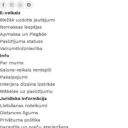
E-veikals
Biežāk uzdotie jautājumi
Nomaksas iespējas
Apmaksa un Piegāde
Pasūtījuma statuss
Vairumtirdzniecība
Info
Par mums
Salons-veikals Ventspilī
Pakalpojumi
Interjera dizaina izstrāde
Mēbeles uz pasūtījumu
Juridiska informācija
Lietošanas noteikumi
Distances līgums
Privātuma politika
Garantija un preču atgriezšana