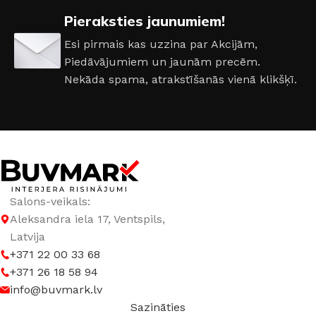
Pieraksties jaunumiem!
Esi pirmais kas uzzina par Akcijām,
Piedāvājumiem un jaunām precēm.
Nekāda spama, atrakstīšanās vienā klikšķī.
Salons-veikals:
Aleksandra iela 17, Ventspils,
Latvija
+371 22 00 33 68
+371 26 18 58 94
info@buvmark.lv
Sazināties