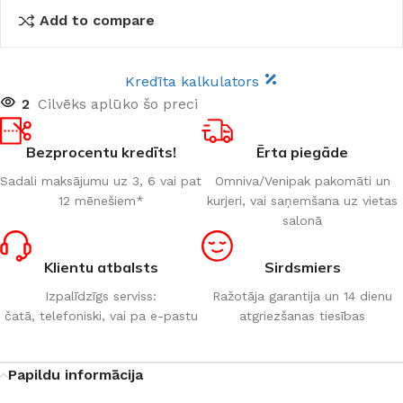
Add to compare
Kredīta kalkulators
2
Cilvēks aplūko šo preci
Bezprocentu kredīts!
Ērta piegāde
Sadali maksājumu uz 3, 6 vai pat
Omniva/Venipak pakomāti un
12 mēnešiem*
kurjeri, vai saņemšana uz vietas
salonā
Klientu atbalsts
Sirdsmiers
Izpalīdzīgs serviss:
Ražotāja garantija un 14 dienu
čatā, telefoniski, vai pa e-pastu
atgriezšanas tiesības
Papildu informācija