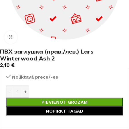
Noklikšķiniet, lai palielinātu
ПВХ заглушка (прав./лев.) Lars
Winterwood Ash 2
2,10
€
Noliktavā prece/-es
PIEVIENOT GROZAM
NOPIRKT TAGAD