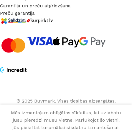
Garantija un preču atgriezšana
Preču garantija
ПВХ
© 2025 Buvmark.
Visas tiesības aizsargātas.
заглушка
(прав./лев.)
Noliktavā
2,10
€
Mēs izmantojam obligātos sīkfailus, lai uzlabotu
Lars
prece/-es
N
Winterwood
jūsu pieredzi mūsu vietnē. Pārlūkojot šo vietni,
0
Ash 2
jūs piekrītat turpmākai sīkdatņu izmantošanai.