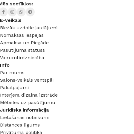
Mēs soctīklos:
E-veikals
Biežāk uzdotie jautājumi
Nomaksas iespējas
Apmaksa un Piegāde
Pasūtījuma statuss
Vairumtirdzniecība
Info
Par mums
Salons-veikals Ventspilī
Pakalpojumi
Interjera dizaina izstrāde
Mēbeles uz pasūtījumu
Juridiska informācija
Lietošanas noteikumi
Distances līgums
Privātuma politika