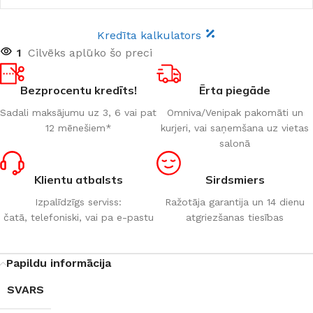
Kredīta kalkulators
1
Cilvēks aplūko šo preci
Bezprocentu kredīts!
Ērta piegāde
Sadali maksājumu uz 3, 6 vai pat
Omniva/Venipak pakomāti un
12 mēnešiem*
kurjeri, vai saņemšana uz vietas
salonā
Klientu atbalsts
Sirdsmiers
Izpalīdzīgs serviss:
Ražotāja garantija un 14 dienu
čatā, telefoniski, vai pa e-pastu
atgriezšanas tiesības
Papildu informācija
SVARS