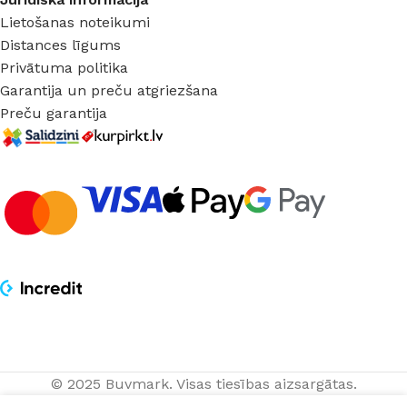
Lietošanas noteikumi
Distances līgums
Privātuma politika
Garantija un preču atgriezšana
Preču garantija
© 2025 Buvmark.
Visas tiesības aizsargātas.
Парящий
PIEVIENOT
профиль