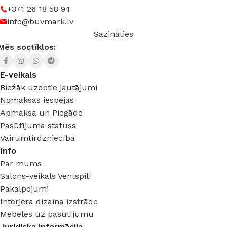
+371 26 18 58 94
info@buvmark.lv
Sazināties
Mēs soctīklos:
E-veikals
Biežāk uzdotie jautājumi
Nomaksas iespējas
Apmaksa un Piegāde
Pasūtījuma statuss
Vairumtirdzniecība
Info
Par mums
Salons-veikals Ventspilī
Pakalpojumi
Interjera dizaina izstrāde
Mēbeles uz pasūtījumu
Juridiska informācija