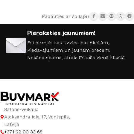
Padalīties ar šo lapu:
Pieraksties jaunumiem!
Esi pirmais kas uzzina par Akcijām,
Piedāvājumiem un jaunām precēm.
Nekāda spama, atrakstīšanās vienā klikšķī.
Salons-veikals:
Aleksandra iela 17, Ventspils,
Latvija
+371 22 00 33 68