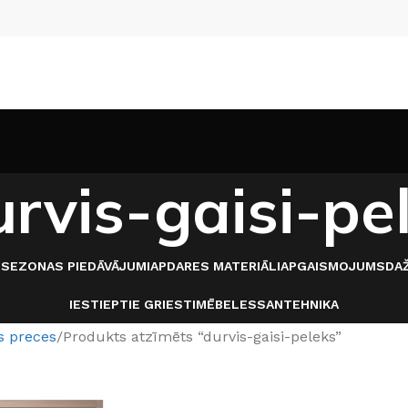
urvis-gaisi-pe
I
SEZONAS PIEDĀVĀJUMI
APDARES MATERIĀLI
APGAISMOJUMS
DAŽ
IESTIEPTIE GRIESTI
MĒBELES
SANTEHNIKA
s preces
Produkts atzīmēts “durvis-gaisi-peleks”