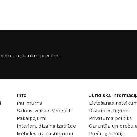
jumiem un jaunām precēm.
Info
Juridiska informācij
FLĪZES
i
Par mums
Lietošanas noteikum
t
Flīzes
Salons-veikals Ventspilī
Distances līgums
etumi
Dekoratīvās
 fasādem un mitrām
Pakalpojumi
Privātuma politika
Fasādei
Interjera dizaina izstrāde
Garantija un preču 
Skatīt
Grīdām un sienām
Mēbeles uz pasūtījumu
Preču garantija