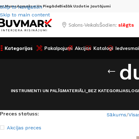
ar Mums
Apmaksa Un Piegāde
Biežāk Uzdotie Jautājumi
Skip to navigation
Skip to main content
Salons-Veikals
Šodien:
slēgts
Kategorijas
Pakalpojumi
Akcijas
Katalogi
Iedvesmai
d
INSTRUMENTI UN PALĪGMATERIĀLI
_BEZ KATEGORIJAS
LOG
Preces statuss:
Sākums
Visa
Akcijas preces