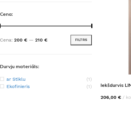
Cena:
Cena:
200 €
—
210 €
FILTRS
Durvju materiāls:
ar Stiklu
(1)
Iekšdurvis LIN
Ekofinieris
(1)
206,00
€
ko
IZVĒLĒTIES O