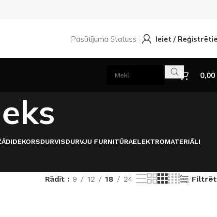
Pasūtījuma Statuss
Ieiet / Reģistrēti
0,00
leks
ĀDI
DEKORS
DURVIS
DURVJU FURNITŪRA
ELEKTROMATERIĀLI
Filtrēt
Rādīt
9
12
18
24