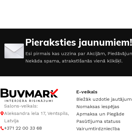
Pieraksties jaunumiem!
Esi pirmais kas uzzina par Akcijām, Piedāvā
Nekāda spama, atrakstīšanās vienā klikšķī.
E-veikals
ŠĶIDRĀS TAPETES
APDAREI
Biežāk uzdotie jautājum
Šķidrās tapetes
MixAr
Salons-veikals:
Nomaksas iespējas
Silk Plaster kolekcijas
Dekoratīvie apm
PREMIUM
Ekoloģisks un videi draudzīgs
Apmetums
Aleksandra iela 17, Ventspils,
Apmaksa un Piegāde
Victoria du Monde kolekcijas
Gruntis un Lakas
risinājums
telpām
Latvija
Pasūtījuma statuss
Piedevas (lakas, spīdumi un tml.)
Krāsas
+371 22 00 33 68
Vairumtirdzniecība