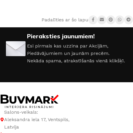
Padalīties ar šo lapu:
Pieraksties jaunumiem!
Esi pirmais kas uzzina par Akcijām,
Piedāvājumiem un jaunām precēm.
Nekāda spama, atrakstīšanās vienā klikšķī.
Salons-veikals:
Aleksandra iela 17, Ventspils,
Latvija