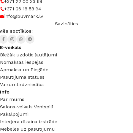
+371 22 00 33 68
+371 26 18 58 94
info@buvmark.lv
Sazināties
Mēs soctīklos:
E-veikals
Biežāk uzdotie jautājumi
Nomaksas iespējas
Apmaksa un Piegāde
Pasūtījuma statuss
Vairumtirdzniecība
Info
Par mums
Salons-veikals Ventspilī
Pakalpojumi
Interjera dizaina izstrāde
Mēbeles uz pasūtījumu