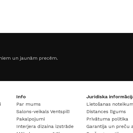
jumiem un jaunām precēm.
Info
Juridiska informācij
FLĪZES
t
Flīzes
i
Par mums
Lietošanas noteikum
etumi
Dekoratīvās
Salons-veikals Ventspilī
Distances līgums
 fasādem un mitrām
Fasādei
Pakalpojumi
Privātuma politika
Skatīt
Interjera dizaina izstrāde
Garantija un preču 
Grīdām un sienām