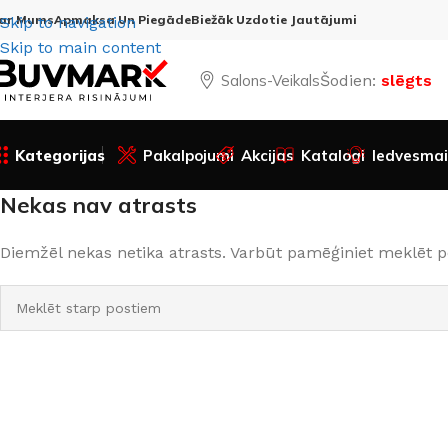
ar Mums
Apmaksa Un Piegāde
Biežāk Uzdotie Jautājumi
Skip to navigation
Skip to main content
Salons-Veikals
Šodien:
slēgts
Kategorijas
Pakalpojumi
Akcijas
Katalogi
Iedvesmai
Nekas nav atrasts
Diemžēl nekas netika atrasts. Varbūt pamēģiniet meklēt p