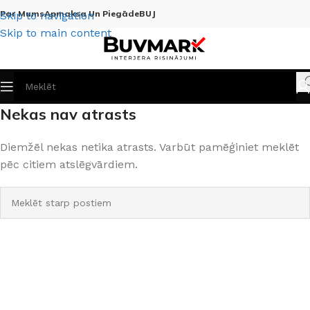
Par Mums
Apmaksa Un Piegāde
BUJ
Skip to navigation
Skip to main content
Nekas nav atrasts
Diemžēl nekas netika atrasts. Varbūt pamēģiniet meklēt
pēc citiem atslēgvārdiem.