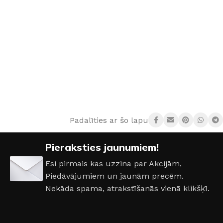
Padalīties ar šo lapu:
Pieraksties jaunumiem!
Esi pirmais kas uzzina par Akcijām,
Piedāvājumiem un jaunām precēm.
Nekāda spama, atrakstīšanās vienā klikšķī.