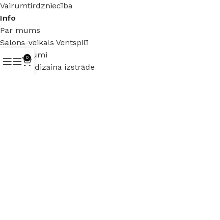
Vairumtirdzniecība
Info
Par mums
Salons-veikals Ventspilī
Pakalpojumi
0
Interjera dizaina izstrāde
Mēbeles uz pasūtījumu
Juridiska informācija
Lietošanas noteikumi
Distances līgums
Privātuma politika
Garantija un preču atgriezšana
Preču garantija