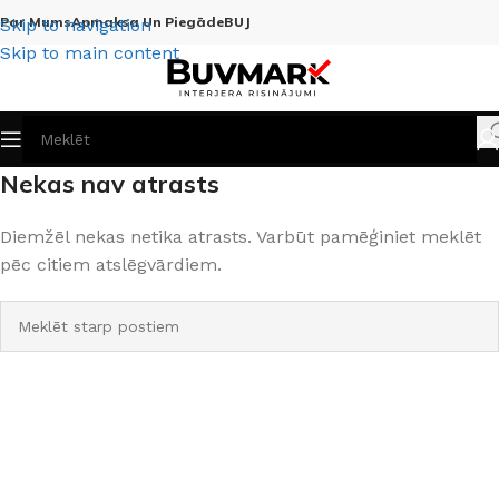
Par Mums
Apmaksa Un Piegāde
BUJ
Skip to navigation
Skip to main content
Nekas nav atrasts
Diemžēl nekas netika atrasts. Varbūt pamēģiniet meklēt
pēc citiem atslēgvārdiem.