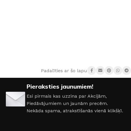
Padalīties ar šo lapu:
Pieraksties jaunumiem!
Esi pirmais kas uzzina par Akcijām,
Piedāvājumiem un jaunām precēm.
Nekāda spama, atrakstīšanās vienā klikšķī.