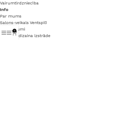
Vairumtirdzniecība
Info
Par mums
Salons-veikals Ventspilī
Pakalpojumi
0
Interjera dizaina izstrāde
Mēbeles uz pasūtījumu
Juridiska informācija
Lietošanas noteikumi
Distances līgums
Privātuma politika
Garantija un preču atgriezšana
Preču garantija