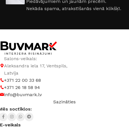
Piedāvājumiem un jaunām precēm.
Nekāda spama, atrakstīšanās vienā klikšķī.
Salons-veikals:
Aleksandra iela 17, Ventspils,
Latvija
+371 22 00 33 68
+371 26 18 58 94
info@buvmark.lv
Sazināties
Mēs soctīklos:
E-veikals