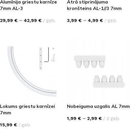
Alumīnija griestu karnīze
Ātrā stiprinājuma
7mm AL-3
kronšteins AL-1//3 7mm
29,99
€
–
42,99
€
gab.
3,99
€
–
4,99
€
gab.
IZVĒLĒTIES OPCIJAS
IZVĒLĒTIES OPCIJAS
Lokums griestu karnīzei
Nobeiguma uzgalis AL 7mm
7mm
1,99
€
–
2,99
€
2 gab.
15,99
€
gab.
IZVĒLĒTIES OPCIJAS