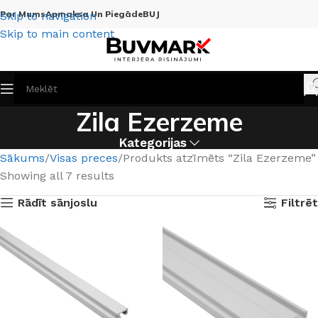
Par Mums
Apmaksa Un Piegāde
BUJ
Skip to navigation
Skip to main content
Zila Ezerzeme
Kategorijas
Sākums
Visas preces
Produkts atzīmēts “Zila Ezerzeme”
Showing all 7 results
Rādīt sānjoslu
Filtrēt