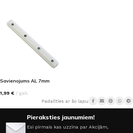
IZVĒLĒTIES OPCIJAS
Savienojums AL 7mm
1,99
€
gab.
Padalīties ar šo lapu:
Pieraksties jaunumiem!
Esi pirmais kas uzzina par Akcijām,