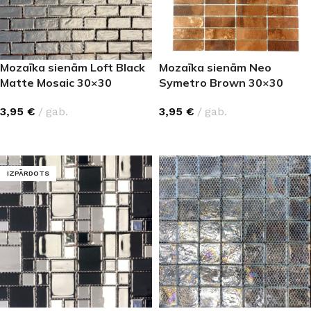
Mozaīka sienām Loft Black
Mozaīka sienām Neo
Matte Mosaic 30×30
Symetro Brown 30×30
3,95
€
gab.
3,95
€
gab.
LASĪT VAIRĀK
LASĪT VAIRĀK
IZPĀRDOTS