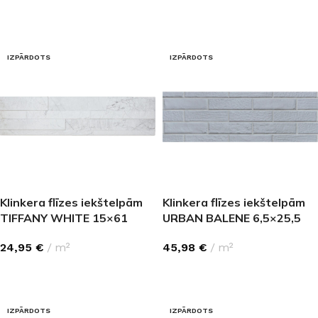
LASĪT VAIRĀK
LASĪT VAIRĀK
IZPĀRDOTS
IZPĀRDOTS
Klinkera flīzes iekštelpām
Klinkera flīzes iekštelpām
TIFFANY WHITE 15×61
URBAN BALENE 6,5×25,5
24,95
€
m²
45,98
€
m²
LASĪT VAIRĀK
LASĪT VAIRĀK
IZPĀRDOTS
IZPĀRDOTS