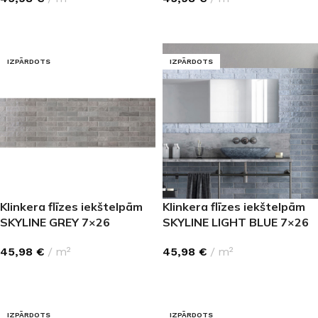
LASĪT VAIRĀK
LASĪT VAIRĀK
IZPĀRDOTS
IZPĀRDOTS
Klinkera flīzes iekštelpām
Klinkera flīzes iekštelpām
SKYLINE GREY 7×26
SKYLINE LIGHT BLUE 7×26
45,98
€
m²
45,98
€
m²
LASĪT VAIRĀK
LASĪT VAIRĀK
IZPĀRDOTS
IZPĀRDOTS