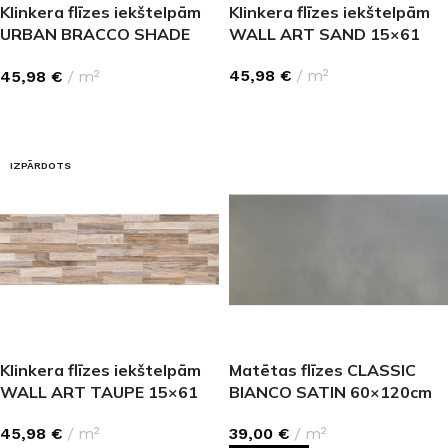
Klinkera flīzes iekštelpām
Klinkera flīzes iekštelpām
URBAN BRACCO SHADE
WALL ART SAND 15×61
6,5×25,5
45,98
€
m²
45,98
€
m²
LASĪT VAIRĀK
LASĪT VAIRĀK
IZPĀRDOTS
Klinkera flīzes iekštelpām
Matētas flīzes CLASSIC
WALL ART TAUPE 15×61
BIANCO SATIN 60×120cm
45,98
€
m²
39,00
€
m²