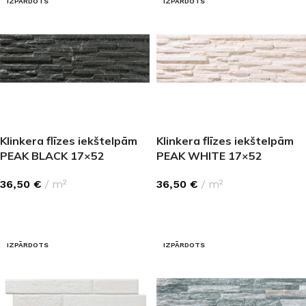
IZPĀRDOTS
IZPĀRDOTS
Klinkera flīzes iekštelpām
Klinkera flīzes iekštelpām
PEAK BLACK 17×52
PEAK WHITE 17×52
36,50
€
m²
36,50
€
m²
LASĪT VAIRĀK
LASĪT VAIRĀK
IZPĀRDOTS
IZPĀRDOTS