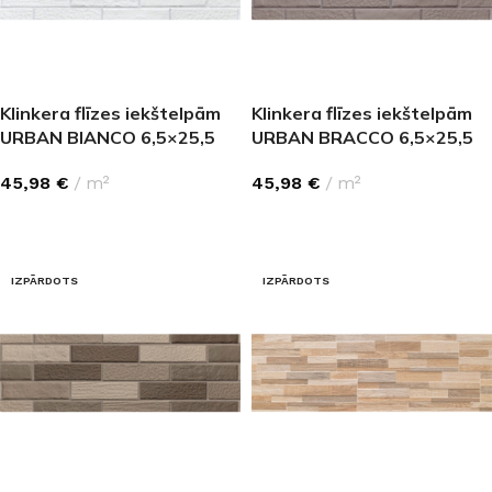
Klinkera flīzes iekštelpām
Klinkera flīzes iekštelpām
URBAN BIANCO 6,5×25,5
URBAN BRACCO 6,5×25,5
45,98
€
m²
45,98
€
m²
LASĪT VAIRĀK
LASĪT VAIRĀK
IZPĀRDOTS
IZPĀRDOTS