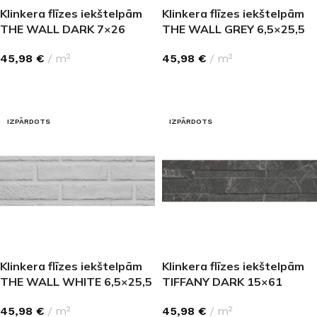
Klinkera flīzes iekštelpām
Klinkera flīzes iekštelpām
THE WALL DARK 7×26
THE WALL GREY 6,5×25,5
45,98
€
m²
45,98
€
m²
LASĪT VAIRĀK
LASĪT VAIRĀK
IZPĀRDOTS
IZPĀRDOTS
Klinkera flīzes iekštelpām
Klinkera flīzes iekštelpām
THE WALL WHITE 6,5×25,5
TIFFANY DARK 15×61
45,98
€
m²
45,98
€
m²