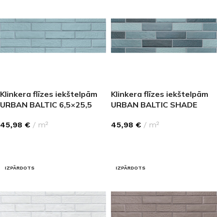
Klinkera flīzes iekštelpām
Klinkera flīzes iekštelpām
URBAN BALTIC 6,5×25,5
URBAN BALTIC SHADE
6,5×25,5
45,98
€
m²
45,98
€
m²
LASĪT VAIRĀK
LASĪT VAIRĀK
IZPĀRDOTS
IZPĀRDOTS