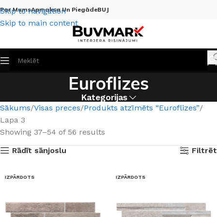
Par Mums
Apmaksa Un Piegāde
BUJ
Skip to navigation
Skip to main content
Euroflizes
Kategorijas
Sākums
Visas preces
Produkts atzīmēts “Euroflizes”
Lapa 3
Showing 37–54 of 56 results
Rādīt sānjoslu
Filtrēt
IZPĀRDOTS
IZPĀRDOTS