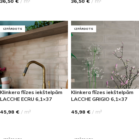
36,50
€
m²
36,50
€
m²
LASĪT VAIRĀK
LASĪT VAIRĀK
IZPĀRDOTS
IZPĀRDOTS
Klinkera flīzes iekštelpām
Klinkera flīzes iekštelpām
LACCHE ECRU 6,1×37
LACCHE GRIGIO 6,1×37
45,98
€
m²
45,98
€
m²
LASĪT VAIRĀK
LASĪT VAIRĀK