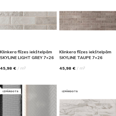
Klinkera flīzes iekštelpām
Klinkera flīzes iekštelpām
SKYLINE LIGHT GREY 7×26
SKYLINE TAUPE 7×26
45,98
€
m²
45,98
€
m²
LASĪT VAIRĀK
LASĪT VAIRĀK
IZPĀRDOTS
IZPĀRDOTS