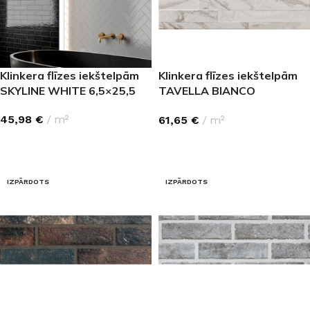
Klinkera flīzes iekštelpām
Klinkera flīzes iekštelpām
SKYLINE WHITE 6,5×25,5
TAVELLA BIANCO
30,3×61,3
45,98
€
m²
61,65
€
m²
LASĪT VAIRĀK
LASĪT VAIRĀK
IZPĀRDOTS
IZPĀRDOTS