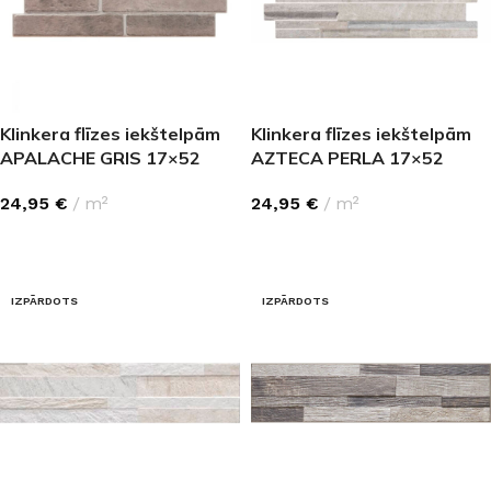
Klinkera flīzes iekštelpām
Klinkera flīzes iekštelpām
APALACHE GRIS 17×52
AZTECA PERLA 17×52
24,95
€
m²
24,95
€
m²
LASĪT VAIRĀK
LASĪT VAIRĀK
IZPĀRDOTS
IZPĀRDOTS