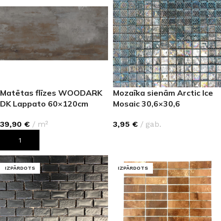
Matētas flīzes WOODARK
Mozaīka sienām Arctic Ice
DK Lappato 60×120cm
Mosaic 30,6×30,6
39,90
€
m²
3,95
€
gab.
PIEVIENOT GROZAM
LASĪT VAIRĀK
IZPĀRDOTS
IZPĀRDOTS