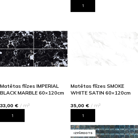
LASĪT VAIRĀK
PIEVIENOT GROZAM
Matētas flīzes IMPERIAL
Matētas flīzes SMOKE
BLACK MARBLE 60×120cm
WHITE SATIN 60×120cm
33,00
€
m²
35,00
€
m²
PIEVIENOT GROZAM
PIEVIENOT GROZAM
IZPĀRDOTS