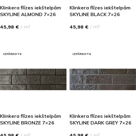
Klinkera flīzes iekštelpām
Klinkera flīzes iekštelpām
SKYLINE ALMOND 7×26
SKYLINE BLACK 7×26
45,98
€
m²
45,98
€
m²
LASĪT VAIRĀK
LASĪT VAIRĀK
IZPĀRDOTS
IZPĀRDOTS
Klinkera flīzes iekštelpām
Klinkera flīzes iekštelpām
SKYLINE BRONZE 7×26
SKYLINE DARK GREY 7×26
45,98
€
m²
45,98
€
m²