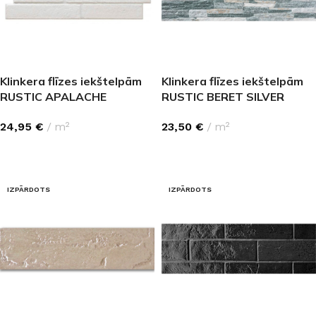
Klinkera flīzes iekštelpām
Klinkera flīzes iekštelpām
RUSTIC APALACHE
RUSTIC BERET SILVER
BLANCO 17×52
17×52
24,95
€
m²
23,50
€
m²
LASĪT VAIRĀK
LASĪT VAIRĀK
IZPĀRDOTS
IZPĀRDOTS