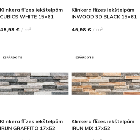
Klinkera flīzes iekštelpām
Klinkera flīzes iekštelpām
CUBICS WHITE 15×61
INWOOD 3D BLACK 15×61
45,98
€
m²
45,98
€
m²
LASĪT VAIRĀK
LASĪT VAIRĀK
IZPĀRDOTS
IZPĀRDOTS
Klinkera flīzes iekštelpām
Klinkera flīzes iekštelpām
IRUN GRAFFITO 17×52
IRUN MIX 17×52