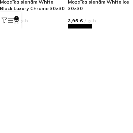
Mozaīka sienām White
Mozaīka sienām White Ice
Black Luxury Chrome 30×30
30×30
0
3,95
€
gab.
3,95
€
gab.
LASĪT VAIRĀK
PIEVIENOT GROZAM
Mozaīka universāla
Mozaīka universāla Arena
Aquarius Onyx Lite 30×30
White 30×30
4,90
€
gab.
3,95
€
gab.