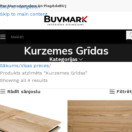
Par Mums
Apmaksa Un Piegāde
BUJ
Skip to navigation
Skip to main content
Kurzemes Grīdas
Kategorijas
Sākums
Visas preces
Produkts atzīmēts “Kurzemes Grīdas”
Showing all 4 results
Rādīt sānjoslu
Filtrēt