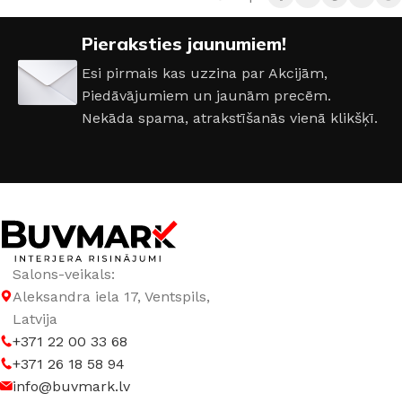
Pieraksties jaunumiem!
Esi pirmais kas uzzina par Akcijām,
Piedāvājumiem un jaunām precēm.
Nekāda spama, atrakstīšanās vienā klikšķī.
Salons-veikals:
Aleksandra iela 17, Ventspils,
Latvija
+371 22 00 33 68
+371 26 18 58 94
info@buvmark.lv