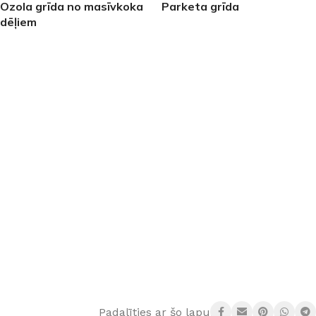
Ozola grīda no masīvkoka
Parketa grīda
dēļiem
LASĪT VAIRĀK
LASĪT VAIRĀK
Padalīties ar šo lapu: