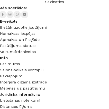
Sazināties
Mēs soctīklos:
E-veikals
Biežāk uzdotie jautājumi
Nomaksas iespējas
Apmaksa un Piegāde
Pasūtījuma statuss
Vairumtirdzniecība
Info
Par mums
Salons-veikals Ventspilī
Pakalpojumi
Interjera dizaina izstrāde
Mēbeles uz pasūtījumu
Juridiska informācija
Lietošanas noteikumi
Distances līgums