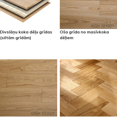
Divslāņu koka dēļu grīdas
Oša grīda no masīvkoka
(siltām grīdām)
dēļiem
LASĪT VAIRĀK
LASĪT VAIRĀK