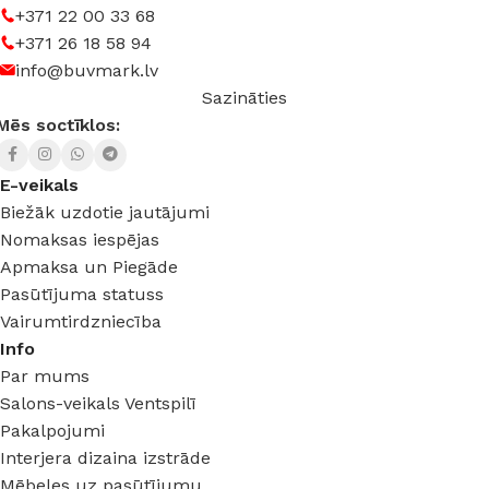
+371 22 00 33 68
+371 26 18 58 94
info@buvmark.lv
Sazināties
Mēs soctīklos:
E-veikals
Biežāk uzdotie jautājumi
Nomaksas iespējas
Apmaksa un Piegāde
Pasūtījuma statuss
Vairumtirdzniecība
Info
Par mums
Salons-veikals Ventspilī
Pakalpojumi
Interjera dizaina izstrāde
Mēbeles uz pasūtījumu