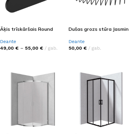
Āķis trīskāršais Round
Dušas grozs stūra Jasmin
Deante
Deante
49,00
€
–
55,00
€
gab.
50,00
€
gab.
IZVĒLĒTIES OPCIJAS