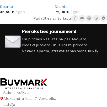
Deante
Deante
35,50
€
gab.
72,00
€
gab.
Padalīties ar šo lapu:
Pieraksties jaunumiem!
Esi pirmais kas uzzina par Akcijām,
Piedāvājumiem un jaunām precēm.
Nekāda spama, atrakstīšanās vienā klikšķī.
Salons-veikals:
Aleksandra iela 17, Ventspils,
Latvija