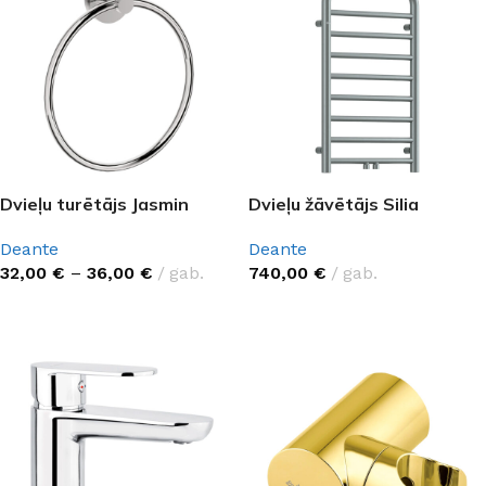
Dvieļu turētājs Jasmin
Dvieļu žāvētājs Silia
Deante
Deante
32,00
€
–
36,00
€
gab.
740,00
€
gab.
IZVĒLĒTIES OPCIJAS