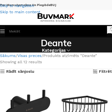
Par Mums
Apmaksa Un Piegāde
BUJ
Skip to navigation
Skip to main content
Deante
Kategorijas
Sākums
Visas preces
Produkts atzīmēts “Deante”
Showing all 12 results
Rādīt sānjoslu
Filtrēt