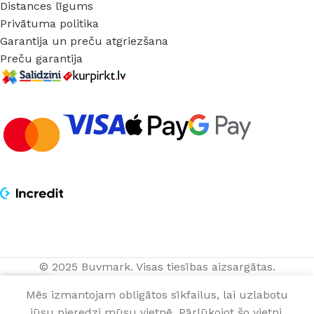
Distances līgums
Privātuma politika
Garantija un preču atgriezšana
Preču garantija
© 2025 Buvmark.
Visas tiesības aizsargātas.
0
Mēs izmantojam obligātos sīkfailus, lai uzlabotu
jūsu pieredzi mūsu vietnē. Pārlūkojot šo vietni,