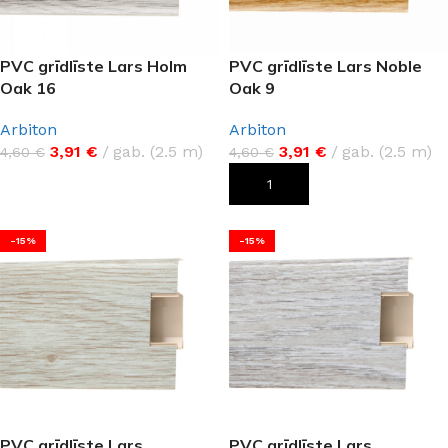
PVC grīdlīste Lars Holm
PVC grīdlīste Lars Noble
Oak 16
Oak 9
Arbiton
Arbiton
3,91
€
gab. (2.5 m)
3,91
€
gab. (2.5 m)
4,60
€
4,60
€
LASĪT VAIRĀK
PIEVIENOT GROZAM
-15%
-15%
PVC grīdlīste Lars
PVC grīdlīste Lars