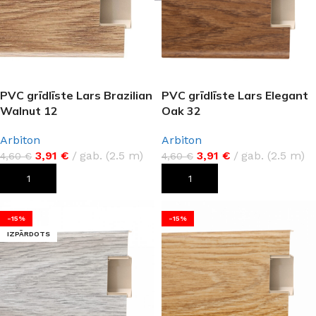
PVC grīdlīste Lars Brazilian
PVC grīdlīste Lars Elegant
Walnut 12
Oak 32
Arbiton
Arbiton
3,91
€
gab. (2.5 m)
3,91
€
gab. (2.5 m)
4,60
€
4,60
€
PIEVIENOT GROZAM
PIEVIENOT GROZAM
-15%
-15%
IZPĀRDOTS