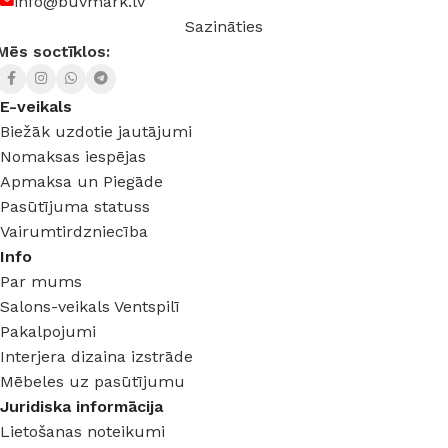
info@buvmark.lv
Sazināties
Mēs soctīklos:
E-veikals
Biežāk uzdotie jautājumi
Nomaksas iespējas
Apmaksa un Piegāde
Pasūtījuma statuss
Vairumtirdzniecība
Info
Par mums
Salons-veikals Ventspilī
Pakalpojumi
Interjera dizaina izstrāde
Mēbeles uz pasūtījumu
Juridiska informācija
Lietošanas noteikumi