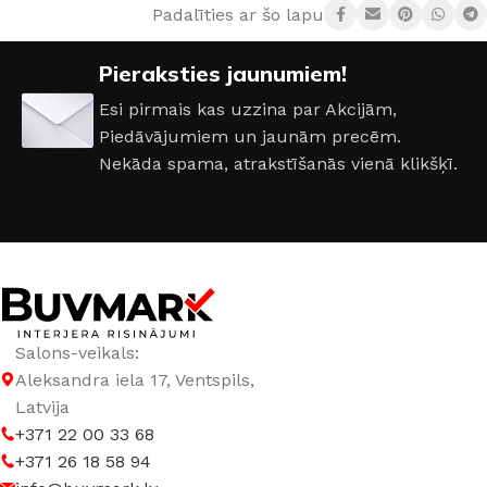
Padalīties ar šo lapu:
Pieraksties jaunumiem!
Esi pirmais kas uzzina par Akcijām,
Piedāvājumiem un jaunām precēm.
Nekāda spama, atrakstīšanās vienā klikšķī.
Salons-veikals:
Aleksandra iela 17, Ventspils,
Latvija
+371 22 00 33 68
+371 26 18 58 94