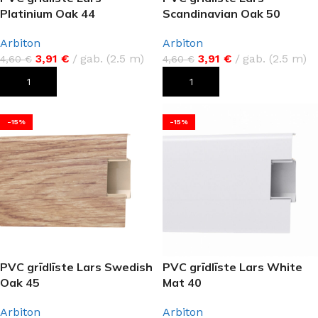
Platinium Oak 44
Scandinavian Oak 50
Arbiton
Arbiton
3,91
€
gab. (2.5 m)
3,91
€
gab. (2.5 m)
4,60
€
4,60
€
PIEVIENOT GROZAM
PIEVIENOT GROZAM
-15%
-15%
PVC grīdlīste Lars Swedish
PVC grīdlīste Lars White
Oak 45
Mat 40
Arbiton
Arbiton