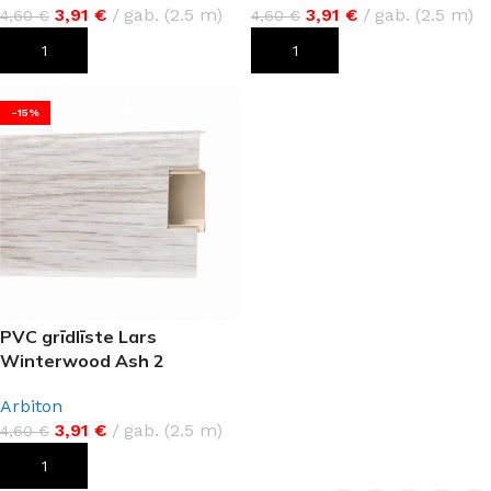
3,91
€
gab. (2.5 m)
3,91
€
gab. (2.5 m)
4,60
€
4,60
€
PIEVIENOT GROZAM
PIEVIENOT GROZAM
-15%
PVC grīdlīste Lars
Winterwood Ash 2
Arbiton
3,91
€
gab. (2.5 m)
4,60
€
PIEVIENOT GROZAM