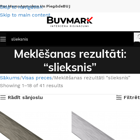
Par Mums
Apmaksa Un Piegāde
BUJ
Skip to navigation
Skip to main content
Meklēšanas rezultāti:
“slieksnis”
Sākums
Visas preces
Meklēšanas rezultāti “slieksnis”
Showing 1–18 of 41 results
Rādīt sānjoslu
Filtrēt