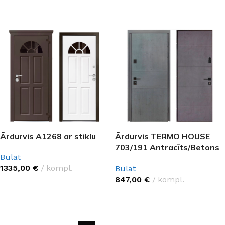
IZVĒLĒTIES OPCIJAS
IZVĒLĒTIES OPCIJAS
Ārdurvis A1268 ar stiklu
Ārdurvis TERMO HOUSE
703/191 Antracīts/Betons
Bulat
antracīts
1335,00
€
kompl.
Bulat
847,00
€
kompl.
IZVĒLĒTIES OPCIJAS
IZVĒLĒTIES OPCIJAS