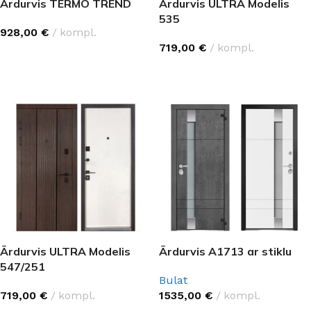
Ārdurvis TERMO TREND
Ārdurvis ULTRA Modelis
535
928,00
€
kompl.
719,00
€
kompl.
IZVĒLĒTIES OPCIJAS
IZVĒLĒTIES OPCIJAS
Ārdurvis ULTRA Modelis
Ārdurvis A1713 ar stiklu
547/251
Bulat
719,00
€
kompl.
1535,00
€
kompl.