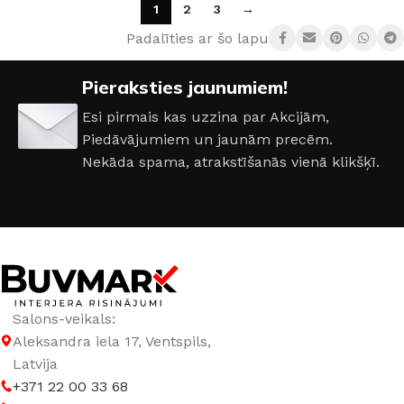
1
2
3
→
Padalīties ar šo lapu:
Pieraksties jaunumiem!
Esi pirmais kas uzzina par Akcijām,
Piedāvājumiem un jaunām precēm.
Nekāda spama, atrakstīšanās vienā klikšķī.
Salons-veikals:
Aleksandra iela 17, Ventspils,
Latvija
+371 22 00 33 68