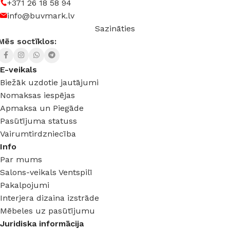
+371 26 18 58 94
info@buvmark.lv
Sazināties
Mēs soctīklos:
E-veikals
Biežāk uzdotie jautājumi
Nomaksas iespējas
Apmaksa un Piegāde
Pasūtījuma statuss
Vairumtirdzniecība
Info
Par mums
Salons-veikals Ventspilī
Pakalpojumi
Interjera dizaina izstrāde
Mēbeles uz pasūtījumu
Juridiska informācija