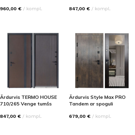
antracīts/Antracīts pelēks
antracīts/Antracīts pelēks
960,00
€
kompl.
847,00
€
kompl.
IZVĒLĒTIES OPCIJAS
IZVĒLĒTIES OPCIJAS
Ārdurvis TERMO HOUSE
Ārdurvis Style Max PRO
710/265 Venge tumšs
Tandem ar spoguli
847,00
€
kompl.
679,00
€
kompl.
IZVĒLĒTIES OPCIJAS
IZVĒLĒTIES OPCIJAS