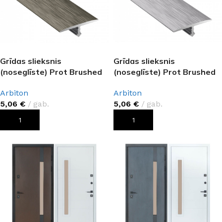
Grīdas slieksnis
Grīdas slieksnis
(noseglīste) Prot Brushed
(noseglīste) Prot Brushed
titāna B3 – 0,93m
sudraba B1 – 0,93m
Arbiton
Arbiton
5,06
€
gab.
5,06
€
gab.
PIEVIENOT GROZAM
PIEVIENOT GROZAM