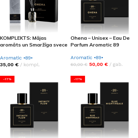
KOMPLEKTS: Mājas
Ohena – Unisex – Eau De
aromāts un Smaržīga svece
Parfum Aromatic 89
Aromatic 89
Aromatic •89•
Aromatic •89•
50,00
€
gab.
35,00
€
kompl.
60,00
€
-17%
-17%