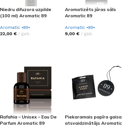
Niedru difuzora uzpilde
Aromatizēts jūras sāls
(100 ml) Aromatic 89
Aromatic 89
Aromatic •89•
Aromatic •89•
22,00
€
gab.
9,00
€
gab.
IZVĒLĒTIES OPCIJAS
IZVĒLĒTIES OPCIJAS
Rafahia – Unisex – Eau De
Piekaramais papīra gaisa
Parfum Aromatic 89
atsvaidzinātājs Aromatic