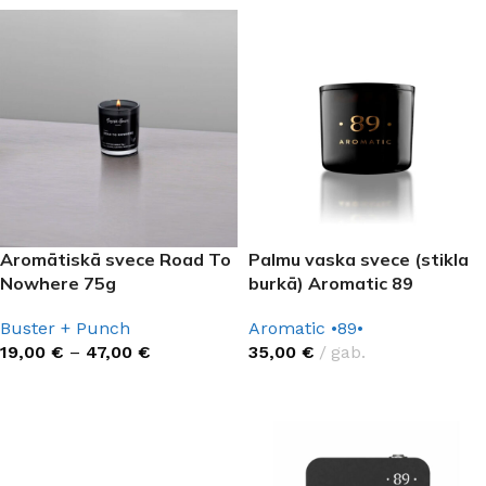
Aromātiskā svece Road To
Palmu vaska svece (stikla
Nowhere 75g
burkā) Aromatic 89
Buster + Punch
Aromatic •89•
19,00
€
–
47,00
€
35,00
€
gab.
IZVĒLĒTIES OPCIJAS
IZVĒLĒTIES OPCIJAS