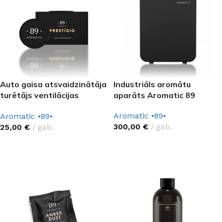
Auto gaisa atsvaidzinātāja
Industriāls aromātu
turētājs ventilācijas
aparāts Aromatic 89
atverei Aromatic 89
Aromatic •89•
Aromatic •89•
300,00
€
gab.
25,00
€
gab.
IZVĒLĒTIES OPCIJAS