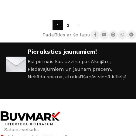
IZVĒLĒTIES OPCIJAS
IZVĒLĒTIES OPCIJAS
1
2
→
Padalīties ar šo lapu:
Pieraksties jaunumiem!
Esi pirmais kas uzzina par Akcijām,
Piedāvājumiem un jaunām precēm.
Nekāda spama, atrakstīšanās vienā klikšķī.
Salons-veikals: