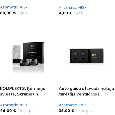
89
Aromatic •89•
Aromatic •89•
89,00
€
gab.
4,00
€
gab.
IZVĒLĒTIES OPCIJAS
KOMPLEKTS: Ķermeņa
Auto gaisa atsvaidzinātāja
sviests, Skrubis un
turētājs ventilācijas
Aromātiskā svece
atverei (2gab) Aromatic 89
Aromatic •89•
Aromatic •89•
Aromatic 89
46,00
€
kompl.
35,00
€
kompl.