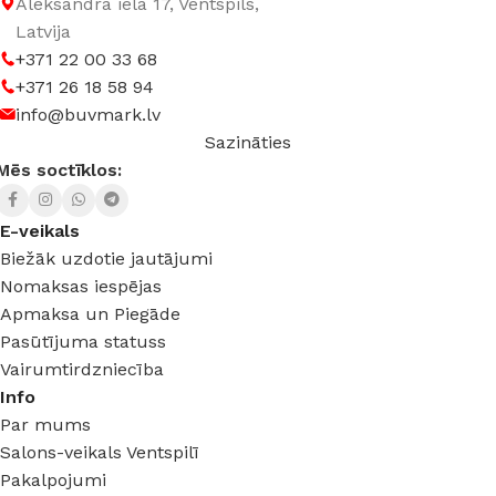
Aleksandra iela 17, Ventspils,
Latvija
+371 22 00 33 68
+371 26 18 58 94
info@buvmark.lv
Sazināties
Mēs soctīklos:
E-veikals
Biežāk uzdotie jautājumi
Nomaksas iespējas
Apmaksa un Piegāde
Pasūtījuma statuss
Vairumtirdzniecība
Info
Par mums
Salons-veikals Ventspilī
Pakalpojumi