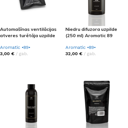
Automašīnas ventilācijas
Niedru difuzora uzpilde
atveres turētāja uzpilde
(250 ml) Aromatic 89
Aromatic 89
Aromatic •89•
Aromatic •89•
32,00
€
gab.
3,00
€
gab.
IZVĒLĒTIES OPCIJAS
IZVĒLĒTIES OPCIJAS