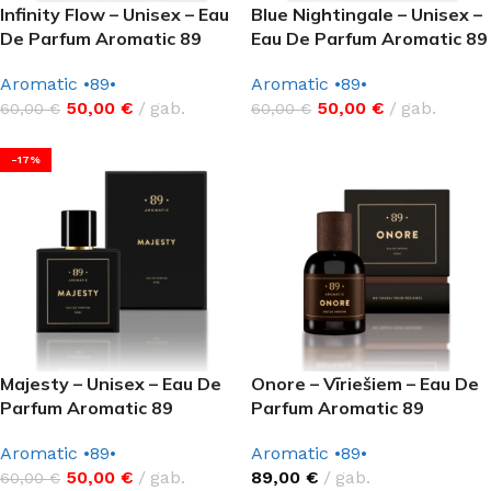
Infinity Flow – Unisex – Eau
Blue Nightingale – Unisex –
De Parfum Aromatic 89
Eau De Parfum Aromatic 89
Aromatic •89•
Aromatic •89•
50,00
€
gab.
50,00
€
gab.
60,00
€
60,00
€
-17%
Majesty – Unisex – Eau De
Onore – Vīriešiem – Eau De
Parfum Aromatic 89
Parfum Aromatic 89
Aromatic •89•
Aromatic •89•
50,00
€
gab.
89,00
€
gab.
60,00
€