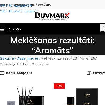
Par Mums
Apmaksa Un Piegāde
BUJ
Skip to navigation
Skip to main content
Meklēšanas rezultāti:
“Aromāts”
Sākums
Visas preces
Meklēšanas rezultāti “Aromāts”
Showing 1–18 of 30 results
Rādīt sānjoslu
Filtrēt
-17%